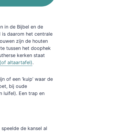
en
in
de
Bijbel
en
de
l
is
daarom
het
centrale
bouwen
zijn
de
houten
te
tussen
het
doophek
utherse
kerken
staat
(of
altaartafel)
.
ijn
of
een
‘kuip’
waar
de
oet,
bij
oude
n
luifel).
Een
trap
en
speelde
de
kansel
al