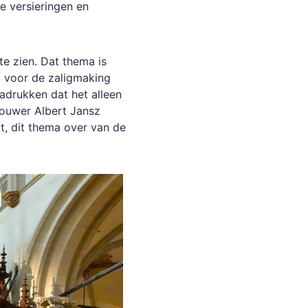
ge
versieringen
en
te
zien.
Dat
thema
is
k
voor
de
zaligmaking
adrukken
dat
het
alleen
houwer
Albert
Jansz
t,
dit
thema
over
van
de