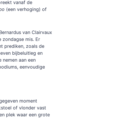
reekt
vanaf
de
bo
(een
verhoging)
of
Bernardus
van
Clairvaux
e
zondagse
mis.
Er
ht
prediken,
zoals
de
geven
bijbeluitleg
en
e
nemen
aan
een
podiums,
eenvoudige
gegeven
moment
stoel
of
vlonder
vast
en
plek
waar
een
grote