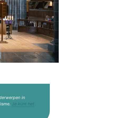
derwerpen in
tisme
.
Je kunt het