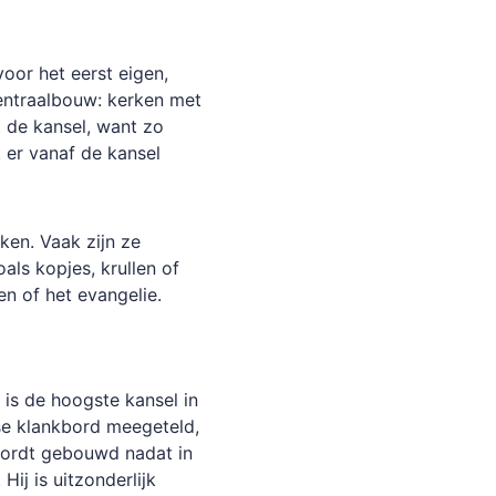
voor
het
eerst
eigen,
entraalbouw:
kerken
met
t
de
kansel,
want
zo
t
er
vanaf
de
kansel
ken.
Vaak
zijn
ze
oals
kopjes,
krullen
of
en
of
het
evangelie.
is
de
hoogste
kansel
in
se
klankbord
meegeteld,
ordt
gebouwd
nadat
in
.
Hij
is
uitzonderlijk