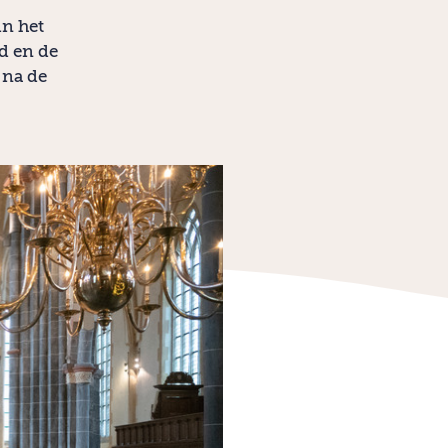
in het
d en de
 na de