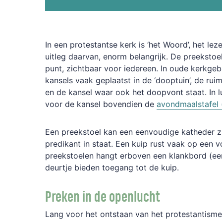
In
een
protestantse
kerk
is
‘het
Woord’,
het
lez
uitleg
daarvan,
enorm
belangrijk.
De
preekstoe
punt,
zichtbaar
voor
iedereen.
In
oude
kerkge
kan
sels
vaak
geplaatst
in
de
‘dooptuin’,
de
ruim
en
de
kansel
waar
ook
het
doopvont
staat.
In
l
voor
de
kansel
bovendien
de
avondmaalstafel
Een
preekstoel
kan
een
eenvoudige
katheder
z
predikant
in
staat.
Een
kuip
rust
vaak
op
een
v
preekstoelen
hangt
erboven
een
klankbord
(ee
deurtje
bieden
toegang
tot
de
kuip.
Preken
in
de
openlucht
Lang
voor
het
ontstaan
van
het
protestantisme