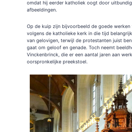
omdat
hij
eerder
katholiek
oogt
door
uitbundi
afbeeldin
gen.
Op
de
kuip
zijn
bijvoorbeeld
de
goede
werken
volgens
de
katho
lieke
kerk
in
die
tijd
belangrij
van
gelovigen,
terwijl
de
protestanten
juist
ben
gaat
om
geloof
en
genade
.
Toch
neemt
beeld
Vinckenbrinck,
die
er
een
aantal
jaren
aan
werk
oor
spronkelijke
preekstoel.