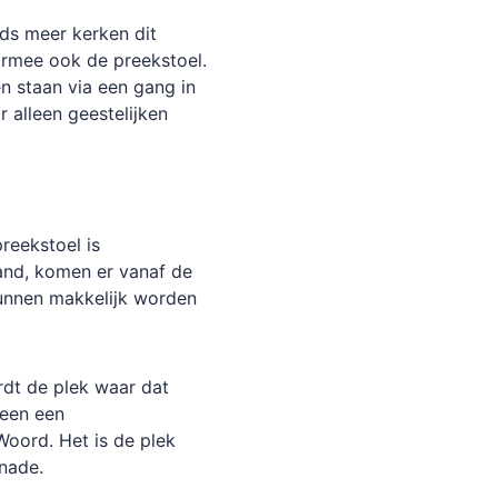
eds
meer
kerken
dit
armee
ook
de
preekstoel.
en
staan
via
een
gang
in
r
alleen
geestelijken
preekstoel
is
and,
komen
er
vanaf
de
un
nen
makkelijk
worden
rdt
de
plek
waar
dat
leen
een
Woord.
Het
is
de
plek
nade.