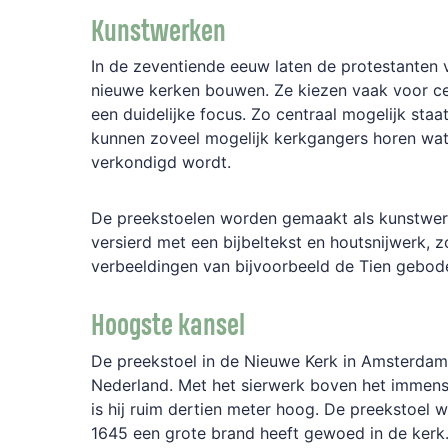
Kunstwerken
In
de
zeventiende
eeuw
laten
de
protestanten
nieuwe
kerken
bouwen.
Ze
kiezen
vaak
voor
c
een
duidelijke
focus.
Zo
centraal
mogelijk
staa
kunnen
zoveel
mogelijk
kerkgangers
horen
wa
verkondigd
wordt.
De
preekstoelen
worden
gemaakt
als
kunstwer
versierd
met
een
bijbel
tekst
en
houtsnijwerk,
z
verbeeldingen
van
bijvoorbeeld
de
Tien
ge
bod
Hoogste kansel
De
preekstoel
in
de
Nieuwe
Kerk
in
Amsterdam
Nederland.
Met
het
sierwerk
boven
het
immen
is
hij
ruim
dertien
meter
hoog.
De
preekstoel
w
1645
een
grote
brand
heeft
gewoed
in
de
kerk