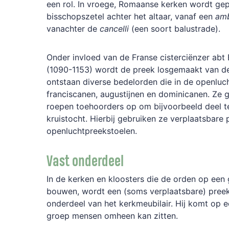
een
rol.
In
vroege,
Ro
maanse
kerken
wordt
gep
bisschopszetel
achter
het
altaar,
vanaf
een
am
vanachter
de
cancelli
(een
soort
balustrade).
Onder
invloed
van
de
Franse
cisterciënzer
abt
(1090-1153)
wordt
de
preek
losgemaakt
van
d
ontstaan
diverse
bedelorden
die
in
de
open
luc
franciscanen,
augustijnen
en
dominicanen.
Ze
roepen
toehoorders
op
om
bijvoorbeeld
deel
t
kruistocht.
Hierbij
ge
bruiken
ze
verplaatsbare
openluchtpreekstoelen.
Vast
onderdeel
In
de
kerken
en
kloosters
die
de
orden
op
een
bouwen,
wordt
een
(soms
verplaatsbare)
preek
onderdeel
van
het
kerkmeubilair.
Hij
komt
op
e
groep
mensen
omheen
kan
zitten
.