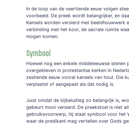
In
de
loop
van
de
veertiende
eeuw
volgen
ste
voorbeeld.
De
preek
wordt
belangrijker,
en
da
Kansels
worden
versierd
met
beeld
houwwerk
verbinding
met
het
koor,
de
sacrale
ruimte
waa
mogen
komen.
Symbool
Hoewel
nog
een
enkele
middeleeuwse
stenen
overgebleven
in
protestantse
kerken
in
Nederl
zestiende
eeuw
vooral
kansels
van
hout.
Die
k
verplaatst
of
aangepast
als
dat
nodig
is.
Juist
omdat
de
bijbeluitleg
zo
belangrijk
is,
wo
gebeurt
mooi
versierd.
De
preekstoel
is
niet
al
gebruiksvoorwerp,
hij
staat
symbool
voor
het
waar
de
predikant
mag
vertellen
over
Gods
ge