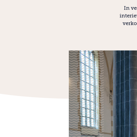
In ve
interi
verko