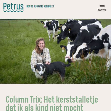
Doorgaan
BEN JE AL GRATIS ABONNEE?
naar
menu
hoofdinhoud
Column Trix: Het kerststalletje
dat ik als kind niet mocht