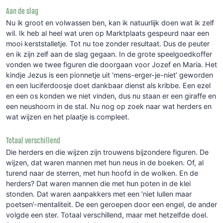
Aan de slag
Nu ik groot en volwassen ben, kan ik natuurlijk doen wat ik zelf
wil. Ik heb al heel wat uren op Marktplaats gespeurd naar een
mooi kerststalletje. Tot nu toe zonder resultaat. Dus de peuter
en ik zijn zelf aan de slag gegaan. In de grote speelgoedkoffer
vonden we twee figuren die doorgaan voor Jozef en Maria. Het
kindje Jezus is een pionnetje uit ‘mens-erger-je-niet’ geworden
en een luciferdoosje doet dankbaar dienst als kribbe. Een ezel
en een os konden we niet vinden, dus nu staan er een giraffe en
een neushoorn in de stal. Nu nog op zoek naar wat herders en
wat wijzen en het plaatje is compleet.
Totaal verschillend
Die herders en die wijzen zijn trouwens bijzondere figuren. De
wijzen, dat waren mannen met hun neus in de boeken. Of, al
turend naar de sterren, met hun hoofd in de wolken. En de
herders? Dat waren mannen die met hun poten in de klei
stonden. Dat waren aanpakkers met een ‘niet lullen maar
poetsen’-mentaliteit. De een geroepen door een engel, de ander
volgde een ster. Totaal verschillend, maar met hetzelfde doel.