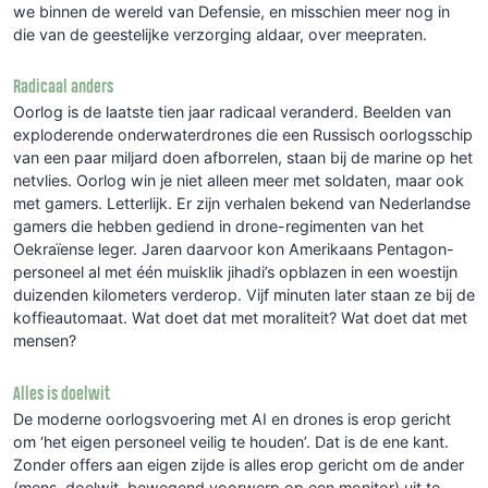
we binnen de wereld van Defensie, en misschien meer nog in
die van de geestelijke verzorging aldaar, over meepraten.
Radicaal anders
Oorlog is de laatste tien jaar radicaal veranderd. Beelden van
exploderende onderwaterdrones die een Russisch oorlogsschip
van een paar miljard doen afborrelen, staan bij de marine op het
netvlies. Oorlog win je niet alleen meer met soldaten, maar ook
met gamers. Letterlijk. Er zijn verhalen bekend van Nederlandse
gamers die hebben gediend in drone-regimenten van het
Oekraïense leger. Jaren daarvoor kon Amerikaans Pentagon-
personeel al met één muisklik jihadi’s opblazen in een woestijn
duizenden kilometers verderop. Vijf minuten later staan ze bij de
koffieautomaat. Wat doet dat met moraliteit? Wat doet dat met
mensen?
Alles is doelwit
De moderne oorlogsvoering met AI en drones is erop gericht
om ‘het eigen personeel veilig te houden’. Dat is de ene kant.
Zonder offers aan eigen zijde is alles erop gericht om de ander
(mens, doelwit, bewegend voorwerp op een monitor) uit te