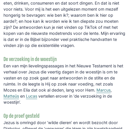
eten, drinken, consumeren en dat soort dingen. En dat is niet
voor niets. Voor mij is het een uitgelezen moment om mezelf
hongerig te bevragen: wie ben ik?; waarom ben ik hier op
aarde?; en hoe kan ik worden wie ik ten diepste zou moeten
zijn? De antwoorden kun je niet vinden op TikTok of met het
kopen van de nieuwste modetrends voor de lente. Mijn ervaring
is dat er in de Bijbel bijzonder veel praktische handvatten te
vinden zijn op die existentiële vragen.
De verzoeking in de woestijn
Een van mijn lievelingspassages in het Nieuwe Testament is het
verhaal over Jezus die veertig dagen in de woestijn is om te
vasten en op zoek gaat naar antwoorden in de stilte en de
ruimte. In de leegte is Hij op zoek naar voeding, net zoals
Mozes en Elia dat ook al deden, lang voor Hem.
Marcus
,
Matteüs
en
Lucas
vertellen erover in ‘de verzoeking in de
woestijn’.
Op de proef gesteld
Jezus is omringd door ‘wilde dieren’ en wordt bezocht door
Diabolos, oftewel de ‘verwarrer’ die Hem in zijn kwetsbaarheid