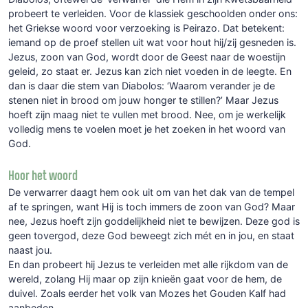
probeert te verleiden. Voor de klassiek geschoolden onder ons:
het Griekse woord voor verzoeking is Peirazo. Dat betekent:
iemand op de proef stellen uit wat voor hout hij/zij gesneden is.
Jezus, zoon van God, wordt door de Geest naar de woestijn
geleid, zo staat er. Jezus kan zich niet voeden in de leegte. En
dan is daar die stem van Diabolos: ‘Waarom verander je de
stenen niet in brood om jouw honger te stillen?’ Maar Jezus
hoeft zijn maag niet te vullen met brood. Nee, om je werkelijk
volledig mens te voelen moet je het zoeken in het woord van
God.
Hoor het woord
De verwarrer daagt hem ook uit om van het dak van de tempel
af te springen, want Hij is toch immers de zoon van God? Maar
nee, Jezus hoeft zijn goddelijkheid niet te bewijzen. Deze god is
geen tovergod, deze God beweegt zich mét en in jou, en staat
naast jou.
En dan probeert hij Jezus te verleiden met alle rijkdom van de
wereld, zolang Hij maar op zijn knieën gaat voor de hem, de
duivel. Zoals eerder het volk van Mozes het Gouden Kalf had
aanbeden.