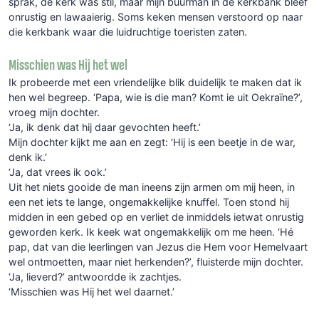
sprak, de kerk was stil, maar mijn buurman in de kerkbank bleef
onrustig en lawaaierig. Soms keken mensen verstoord op naar
die kerkbank waar die luidruchtige toeristen zaten.
Misschien was Hij het wel
Ik probeerde met een vriendelijke blik duidelijk te maken dat ik
hen wel begreep. ‘Papa, wie is die man? Komt ie uit Oekraïne?’,
vroeg mijn dochter.
‘Ja, ik denk dat hij daar gevochten heeft.’
Mijn dochter kijkt me aan en zegt: ‘Hij is een beetje in de war,
denk ik.’
‘Ja, dat vrees ik ook.’
Uit het niets gooide de man ineens zijn armen om mij heen, in
een net iets te lange, ongemakkelijke knuffel. Toen stond hij
midden in een gebed op en verliet de inmiddels ietwat onrustig
geworden kerk. Ik keek wat ongemakkelijk om me heen. ‘Hé
pap, dat van die leerlingen van Jezus die Hem voor Hemelvaart
wel ontmoetten, maar niet herkenden?’, fluisterde mijn dochter.
‘Ja, lieverd?’ antwoordde ik zachtjes.
‘Misschien was Hij het wel daarnet.’