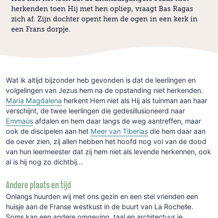
herkenden toen Hij met hen opliep, vraagt Bas Ragas
zich af. Zijn dochter opent hem de ogen in een kerk in
een Frans dorpje.
Wat ik altijd bijzonder heb gevonden is dat de leerlingen en
volgelingen van Jezus hem na de opstanding niet herkenden.
Maria Magdalena
herkent Hem niet als Hij als tuinman aan haar
verschijnt, de twee leerlingen die gedesillusioneerd naar
Emmaüs
afdalen en hem daar langs de weg aantreffen, maar
ook de discipelen aan het
Meer van Tiberias
die hem daar aan
de oever zien, zij allen hebben het hoofd nog vol van de dood
van hun leermeester dat zij hem niet als levende herkennen, ook
al is hij nog zo dichtbij...
Andere plaats en tijd
Onlangs huurden wij met ons gezin en een stel vrienden een
huisje aan de Franse westkust in de buurt van La Rochelle.
Soms kan een andere omgeving, taal en architectuur je