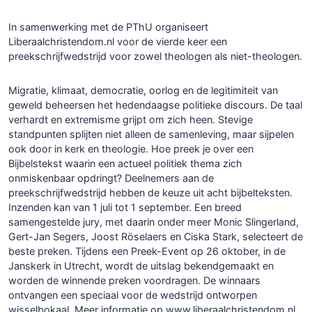
In samenwerking met de PThU organiseert
Liberaalchristendom.nl voor de vierde keer een
preekschrijfwedstrijd voor zowel theologen als niet-theologen.
Migratie, klimaat, democratie, oorlog en de legitimiteit van
geweld beheersen het hedendaagse politieke discours. De taal
verhardt en extremisme grijpt om zich heen. Stevige
standpunten splijten niet alleen de samenleving, maar sijpelen
ook door in kerk en theologie. Hoe preek je over een
Bijbelstekst waarin een actueel politiek thema zich
onmiskenbaar opdringt? Deelnemers aan de
preekschrijfwedstrijd hebben de keuze uit acht bijbelteksten.
Inzenden kan van 1 juli tot 1 september. Een breed
samengestelde jury, met daarin onder meer Monic Slingerland,
Gert-Jan Segers, Joost Röselaers en Ciska Stark, selecteert de
beste preken. Tijdens een Preek-Event op 26 oktober, in de
Janskerk in Utrecht, wordt de uitslag bekendgemaakt en
worden de winnende preken voordragen. De winnaars
ontvangen een speciaal voor de wedstrijd ontworpen
wisselbokaal. Meer informatie op www.liberaalchristendom.nl