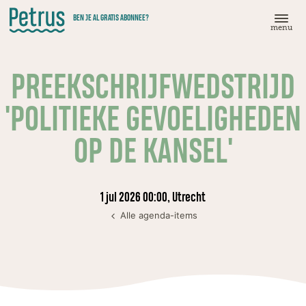
Doorgaan
BEN JE AL GRATIS ABONNEE?
naar
menu
hoofdinhoud
PREEKSCHRIJFWEDSTRIJD
'POLITIEKE GEVOELIGHEDEN
OP DE KANSEL'
1 jul 2026 00:00, Utrecht
Alle agenda-items