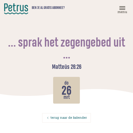
Doorgaan
BEN JE AL GRATIS ABONNEE?
naar
menu
hoofdinhoud
... sprak het zegengebed uit
…
Matteüs 26:26
do
26
mrt
terug naar de kalender