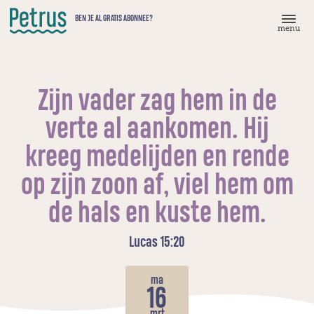
Doorgaan
BEN JE AL GRATIS ABONNEE?
naar
menu
hoofdinhoud
Zijn vader zag hem in de
verte al aankomen. Hij
kreeg medelijden en rende
op zijn zoon af, viel hem om
de hals en kuste hem.
Lucas 15:20
ma
16
mrt