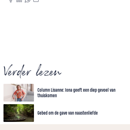
Verder lezen
Column Lisanne: Iona geeft een diep gevoel van
thuiskomen
Gebed om de gave van naastenliefde