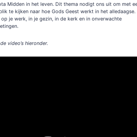
ota Midden in het leven. Dit thema nodigt ons uit om met e
 blik te kijken naar hoe Gods Geest werkt in het alledaagse.
, op je werk, in je gezin, in de kerk en in onverwachte
etingen.
 de video’s hieronder.