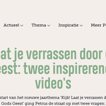
Actueel
Thema
Inspiratie
Meer P
at je verrassen door
est: twee inspirere
video's
start van het nieuwe jaarthema ‘Kijk! Laat je verrassen 
Gods Geest’ ging Petrus de straat op met twee vragen: