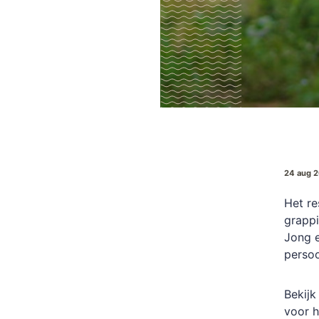
24 aug 
Het re
grapp
Jong e
persoo
Bekijk
voor h