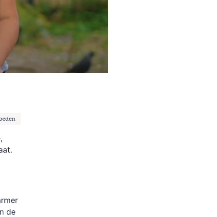
voeden
,
aat.
armer
an de