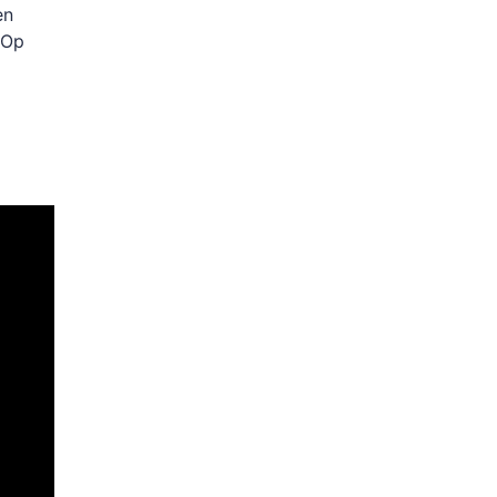
en
 Op