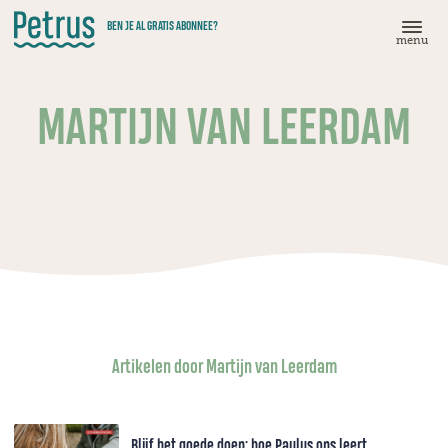
Doorgaan
BEN JE AL GRATIS ABONNEE?
naar
menu
hoofdinhoud
MARTIJN VAN LEERDAM
Artikelen door Martijn van Leerdam
Blijf het goede doen: hoe Paulus ons leert