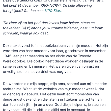
Deze overdenking komt uit de laatste aflevering van 'Petrus in
het land' (4 december, KRO-NCRV). De hele aflevering
terugkijken? Ga dan naar
NPO Start
.
‘De Heer zij op het pad des levens jouw helper, steun en
toeverlaat. Hij zij altoos jouw trouwe leidsman, bestuurt jouw
schreden, waar je ook gaat.
Deze tekst vond ik in het poëziealbum van mijn moeder. Het zijn
woorden van haar moeder voor haar, geschreven in november
1945, een paar maanden na het einde van de Tweede
Wereldoorlog. Die oorlog heeft diepe wonden geslagen in de
samenleving en bij mensen. Het waren tijden van onrust en
onveiligheid, en het verdriet was nog vers.
De woorden die mijn beppe, mijn oma, schreef aan mijn moeder
raakten me. Want uit de verhalen van mijn moeder weet ik dat
er genoeg is gebeurd. Het gezin heeft echt momenten van
diepe angst gekend, en die laten zijn littekens wel achter. En
dan toch schrijft mijn oma over God die je helper is, je steun en
toeverlaat. Hij die je leidt, die altijd met je meegaat, je