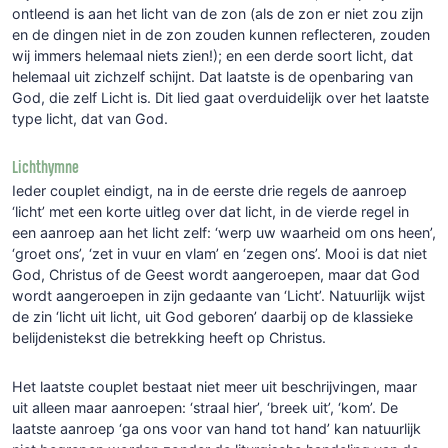
ontleend is aan het licht van de zon (als de zon er niet zou zijn
en de dingen niet in de zon zouden kunnen reflecteren, zouden
wij immers helemaal niets zien!); en een derde soort licht, dat
helemaal uit zichzelf schijnt. Dat laatste is de openbaring van
God, die zelf Licht is. Dit lied gaat overduidelijk over het laatste
type licht, dat van God.
Lichthymne
Ieder couplet eindigt, na in de eerste drie regels de aanroep
‘licht’ met een korte uitleg over dat licht, in de vierde regel in
een aanroep aan het licht zelf: ‘werp uw waarheid om ons heen’,
‘groet ons’, ‘zet in vuur en vlam’ en ‘zegen ons’. Mooi is dat niet
God, Christus of de Geest wordt aangeroepen, maar dat God
wordt aangeroepen in zijn gedaante van ‘Licht’. Natuurlijk wijst
de zin ‘licht uit licht, uit God geboren’ daarbij op de klassieke
belijdenistekst die betrekking heeft op Christus.
Het laatste couplet bestaat niet meer uit beschrijvingen, maar
uit alleen maar aanroepen: ‘straal hier’, ‘breek uit’, ‘kom’. De
laatste aanroep ‘ga ons voor van hand tot hand’ kan natuurlijk