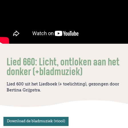
Lied 660: Licht, ontloken aan het
donker (+bladmuziek)
Lied 600 uit het Liedboek (+ toelichting), gezongen door
Bertina Grijpstra.
Download de bladmuziek (viool)