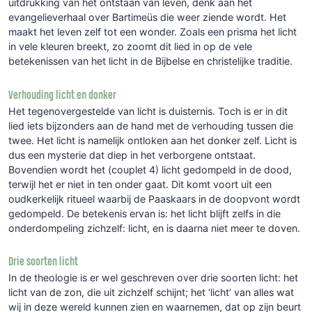
uitdrukking van het ontstaan van leven, denk aan het
evangelieverhaal over Bartimeüs die weer ziende wordt. Het
maakt het leven zelf tot een wonder. Zoals een prisma het licht
in vele kleuren breekt, zo zoomt dit lied in op de vele
betekenissen van het licht in de Bijbelse en christelijke traditie.
Verhouding licht en donker
Het tegenovergestelde van licht is duisternis. Toch is er in dit
lied iets bijzonders aan de hand met de verhouding tussen die
twee. Het licht is namelijk ontloken aan het donker zelf. Licht is
dus een mysterie dat diep in het verborgene ontstaat.
Bovendien wordt het (couplet 4) licht gedompeld in de dood,
terwijl het er niet in ten onder gaat. Dit komt voort uit een
oudkerkelijk ritueel waarbij de Paaskaars in de doopvont wordt
gedompeld. De betekenis ervan is: het licht blijft zelfs in die
onderdompeling zichzelf: licht, en is daarna niet meer te doven.
Drie soorten licht
In de theologie is er wel geschreven over drie soorten licht: het
licht van de zon, die uit zichzelf schijnt; het ‘licht’ van alles wat
wij in deze wereld kunnen zien en waarnemen, dat op zijn beurt