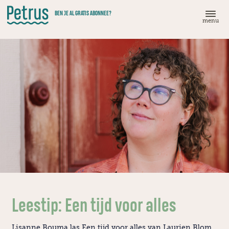
Doorgaan
BEN JE AL GRATIS ABONNEE?
naar
menu
hoofdinhoud
Leestip: Een tijd voor alles
Lisanne Bouma las Een tijd voor alles van Laurien Blom,