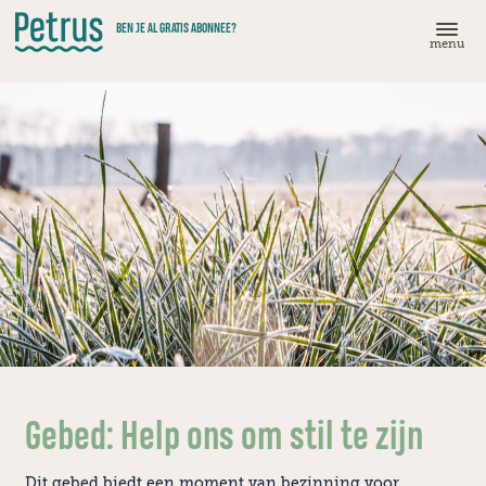
Doorgaan
BEN JE AL GRATIS ABONNEE?
naar
menu
hoofdinhoud
Gebed: Help ons om stil te zijn
Dit gebed biedt een moment van bezinning voor