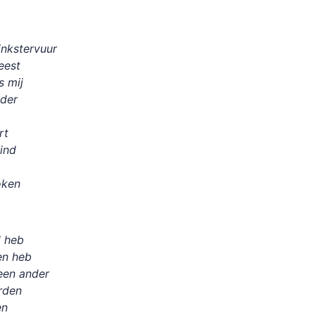
inkstervuur
eest
s mij
nder
rt
ind
oken
d heb
en heb
een ander
rden
en