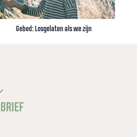
Gebed: Losgelaten als we zijn
Over geboren worden, losgelaten worden
en het diepe verlangen om verbonden te
blijven met de Bron van ons leven.
e
SBRIEF