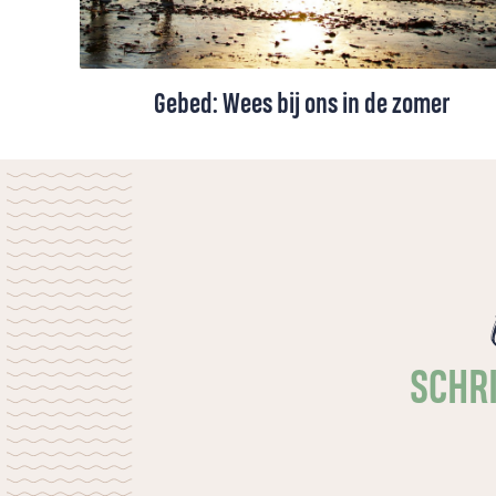
Gebed: Wees bij ons in de zomer
Een zomergebed voor vakantie en gewone
dagen. Om rust die dieper gaat dan vrije
tijd: de rust van Gods nabijheid, die nieuwe
kracht en vrede geeft.
SCHRI