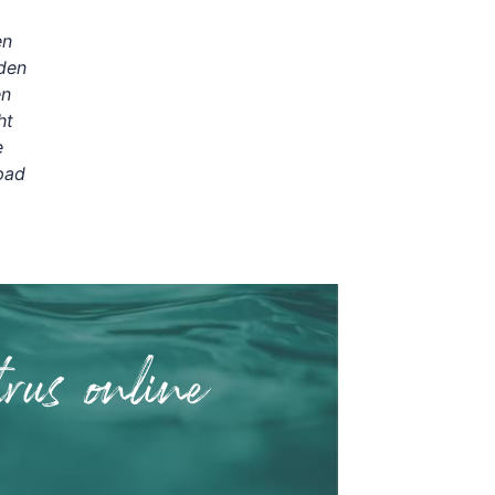
en
den
en
ht
e
pad
rus online