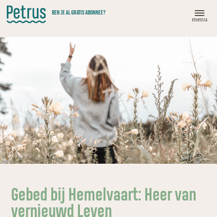
Doorgaan
BEN JE AL GRATIS ABONNEE?
naar
menu
hoofdinhoud
Gebed bij Hemelvaart: Heer van
vernieuwd Leven