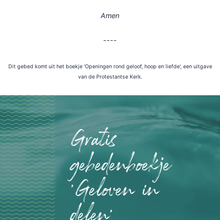
Amen
----
Dit gebed komt uit het boekje 'Openingen rond geloof, hoop en liefde', een uitgave
van de Protestantse Kerk.
Gratis
gebedenboekje
'Geloven in
delen'