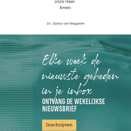
onze Heer.
Amen.
Ds. Saskia van Meggelen
Elke week de
nieuwste gebeden
in je inbox
ONTVANG DE WEKELIJKSE
NIEUWSBRIEF
Inschrijven