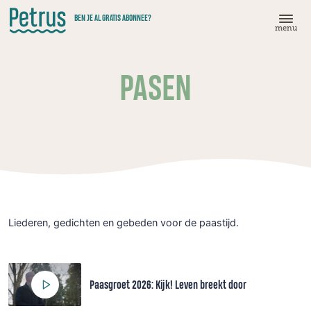
Doorgaan
BEN JE AL GRATIS ABONNEE?
naar
menu
hoofdinhoud
PASEN
Liederen, gedichten en gebeden voor de paastijd.
Paasgroet 2026: Kijk! Leven breekt door