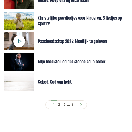
Gebed: Roep ons bij onze naam
Christelijke paasliedjes voor kinderen: 5 liedjes op
Spotify
Paasboodschap 2024: Moeilijk te geloven
Mijn mooiste lied: ‘De steppe zal bloeien’
Gebed: God van licht
1
2
3
...
5