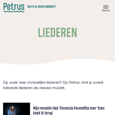
Doorgaan
BEN JE AL GRATIS ABONNEE?
naar
menu
hoofdinhoud
LIEDEREN
Op zoek naar christelijke liederen? Op
Petrus
vind je zowel
bekende liederen als nieuwe muziek.
Mijn mooiste lied: Florencia Paramitha over ‘Even
keek ik terug’