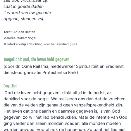
zelf ook vruchtbaar zij.
Laat in goede daden
’t woord van uw genade
opgaan, sterk en vrij.
Tekst: Ad den Besten
Melodie: Willem Vogel
© Interkerkelijke Stichting voor het Kerklied (ISK)
Toegelicht: God, die leven hebt gegeven
(door dr. Oane Reitsma, medewerker Spiritualiteit en Eredienst
dienstenorganisatie Protestantse Kerk)
Oogstlied
‘God die leven hebt gegeven’ klinkt altijd in de herfst, als
danklied voor de oogst. We realiseren ons dan dat de vruchten
die van de velden zijn gehaald geen vanzelfsprekendheid zijn.
Het leven dat ons daarin en daarmee gegeven is, is van God
gegeven, zo wil het lied benadrukken. Maar de intentie van God
ging verder dan alleen monden voeden: álle monden moeten
worden gevoed, vooral ook de hongerige. Zo gaat het lied niet