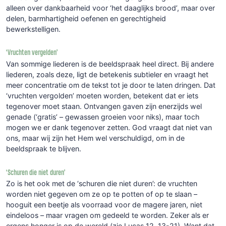
alleen over dankbaarheid voor ‘het daaglijks brood’, maar over
delen, barmhartigheid oefenen en gerechtigheid
bewerkstelligen.
‘Vruchten vergelden’
Van sommige liederen is de beeldspraak heel direct. Bij andere
liederen, zoals deze, ligt de betekenis subtieler en vraagt het
meer concentratie om de tekst tot je door te laten dringen. Dat
‘vruchten vergolden’ moeten worden, betekent dat er iets
tegenover moet staan. Ontvangen gaven zijn enerzijds wel
genade (‘gratis’ – gewassen groeien voor niks), maar toch
mogen we er dank tegenover zetten. God vraagt dat niet van
ons, maar wij zijn het Hem wel verschuldigd, om in de
beeldspraak te blijven.
‘Schuren die niet duren’
Zo is het ook met de ‘schuren die niet duren’: de vruchten
worden niet gegeven om ze op te potten of op te slaan –
hooguit een beetje als voorraad voor de magere jaren, niet
eindeloos – maar vragen om gedeeld te worden. Zeker als er
ergens honger is op de wereld (zie Lucas 12, 13-21). Want dat