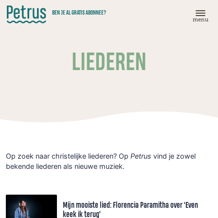
Doorgaan
BEN JE AL GRATIS ABONNEE?
naar
menu
hoofdinhoud
LIEDEREN
Op zoek naar christelijke liederen? Op
Petrus
vind je zowel
bekende liederen als nieuwe muziek.
Mijn mooiste lied: Florencia Paramitha over ‘Even
keek ik terug’