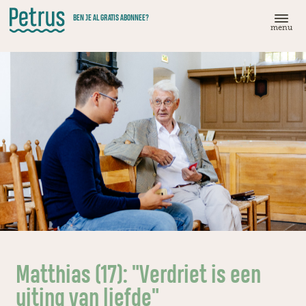
Doorgaan
BEN JE AL GRATIS ABONNEE?
naar
menu
hoofdinhoud
Matthias (17): "Verdriet is een
uiting van liefde"