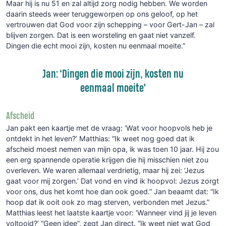
Maar hij is nu 51 en zal altijd zorg nodig hebben. We worden
daarin steeds weer teruggeworpen op ons geloof, op het
vertrouwen dat God voor zijn schepping – voor Gert-Jan – zal
blijven zorgen. Dat is een worsteling en gaat niet vanzelf.
Dingen die echt mooi zijn, kosten nu eenmaal moeite.”
Jan: ‘Dingen die mooi zijn, kosten nu
eenmaal moeite’
Afscheid
Jan pakt een kaartje met de vraag: ‘Wat voor hoopvols heb je
ontdekt in het leven?’ Matthias: “Ik weet nog goed dat ik
afscheid moest nemen van mijn opa, ik was toen 10 jaar. Hij zou
een erg spannende operatie krijgen die hij misschien niet zou
overleven. We waren allemaal verdrietig, maar hij zei: ‘Jezus
gaat voor mij zorgen.’ Dat vond en vind ik hoopvol: Jezus zorgt
voor ons, dus het komt hoe dan ook goed.” Jan beaamt dat: “Ik
hoop dat ik ooit ook zo mag sterven, verbonden met Jezus.”
Matthias leest het laatste kaartje voor: ‘Wanneer vind jij je leven
voltooid?’ “Geen idee”, zegt Jan direct. “Ik weet niet wat God