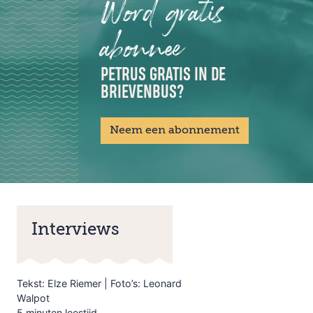
Word gratis
abonnee
PETRUS GRATIS IN DE
BRIEVENBUS?
Neem een abonnement
Interviews
Tekst: Elze Riemer | Foto’s: Leonard
Walpot
5 minuten leestijd