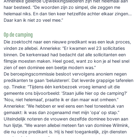
Annerieke geliefde Opwekkingsliederen zijn niet helemaal aan
haar besteed. “De woorden zijn zo simpel, die zeggen me
helemaal niks. En dan tien keer hetzelfde achter elkaar zingen…
Daar kan ik niet zo veel mee.”
Op de camping
Die zoektocht naar een nieuwe predikant was een leuk proces,
vinden ze allebei. Annerieke: “Er kwamen wel 23 sollicitaties
binnen. De kerkenraad had bedacht dat alle sollicitanten een
filmpje moesten maken. Heel goed, want zo kon je al heel snel
zien of een dominee een beetje modern was.”
De beroepingscommissie besloot vervolgens anoniem negen
predikanten te gaan ‘beluisteren’. Dat leverde grappige taferelen
op. Tineke: “Tijdens één kerkbezoek vroeg iemand uit die
gemeente ons bijvoorbeeld: ‘Staan jullie hier op de camping?’
‘Nou, niet helemaal’, praatte ik er dan maar wat omheen.”
Annerieke: “We hebben er wel eens een heel toneelstuk van
gemaakt: ik was dan zogenaamd met mijn ‘opa’ op stap.”
Uiteindelijk noteren de vrouwen dezelfde dominee boven aan
hun lijstje. “We waren allebei meteen fan van dominee Wilmink,
die nu onze predikant is. Hij is heel toegankelijk, zijn diensten