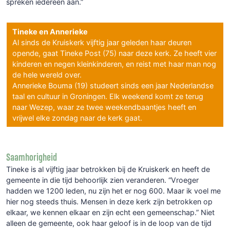
spreken iedereen aan.”
Tineke en Annerieke
Al sinds de Kruiskerk vijftig jaar geleden haar deuren
opende, gaat Tineke Post (75) naar deze kerk. Ze heeft vier
kinderen en negen kleinkinderen, en reist met haar man nog
de hele wereld over.
Annerieke Bouma (19) studeert sinds een jaar Nederlandse
taal en cultuur in Groningen. Elk weekend komt ze terug
naar Wezep, waar ze twee weekendbaantjes heeft en
vrijwel elke zondag naar de kerk gaat.
Saamhorigheid
Tineke is al vijftig jaar betrokken bij de Kruiskerk en heeft de
gemeente in die tijd behoorlijk zien veranderen. “Vroeger
hadden we 1200 leden, nu zijn het er nog 600. Maar ik voel me
hier nog steeds thuis. Mensen in deze kerk zijn betrokken op
elkaar, we kennen elkaar en zijn echt een gemeenschap.” Niet
alleen de gemeente, ook haar geloof is in de loop van de tijd