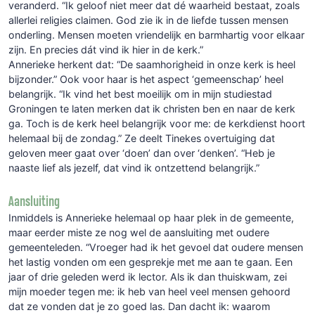
veranderd. “Ik geloof niet meer dat dé waarheid bestaat, zoals
allerlei religies claimen. God zie ik in de liefde tussen mensen
onderling. Mensen moeten vriendelijk en barmhartig voor elkaar
zijn. En precies dát vind ik hier in de kerk.”
Annerieke herkent dat: “De saamhorigheid in onze kerk is heel
bijzonder.” Ook voor haar is het aspect ‘gemeenschap’ heel
belangrijk. “Ik vind het best moeilijk om in mijn studiestad
Groningen te laten merken dat ik christen ben en naar de kerk
ga. Toch is de kerk heel belangrijk voor me: de kerkdienst hoort
helemaal bij de zondag.” Ze deelt Tinekes overtuiging dat
geloven meer gaat over ‘doen’ dan over ‘denken’. “Heb je
naaste lief als jezelf, dat vind ik ontzettend belangrijk.”
Aansluiting
Inmiddels is Annerieke helemaal op haar plek in de gemeente,
maar eerder miste ze nog wel de aansluiting met oudere
gemeenteleden. “Vroeger had ik het gevoel dat oudere mensen
het lastig vonden om een gesprekje met me aan te gaan. Een
jaar of drie geleden werd ik lector. Als ik dan thuiskwam, zei
mijn moeder tegen me: ik heb van heel veel mensen gehoord
dat ze vonden dat je zo goed las. Dan dacht ik: waarom