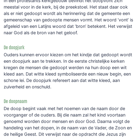
In een protestants kerkgebouw bevindt het doopvont zich
meestal voor in de kerk, bij de preekstoel. Het staat daar ook
als er niet gedoopt wordt als herinnering dat de gemeente een
gemeenschap van gedoopte mensen vormt. Het woord ‘vont’ is
afgeleid van een Latijns woord dat ‘bron’ betekent. Het verwijst
naar God als de bron van het geloof.
De doopjurk
Ouders kunnen ervoor kiezen om het kindje dat gedoopt wordt
een doopjurk aan te trekken. In de eerste christelijke kerken
kregen de mensen die gedoopt werden na hun doop een wit
kleed aan. Dat witte kleed symboliseerde een nieuw begin, een
schone lei. De doopjurk refereert aan dat witte kleed, aan
zuiverheid en onschuld.
De doopnaam
De doop begint vaak met het noemen van de naam door de
voorganger of de ouders. Bij die naam zal het kind voortaan
genoemd worden door mensen en door God. Daarna volgt de
handeling van het dopen, in de naam van de Vader, de Zoon en
de heilige Geest. Dit verwijst naar de opdracht die Jezus zijn