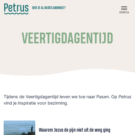
Doorgaan
BEN JE AL GRATIS ABONNEE?
naar
menu
hoofdinhoud
VEERTIGDAGENTIJD
Tijdens de Veertigdagentijd leven we toe naar Pasen. Op
Petrus
vind je inspiratie voor bezinning.
Waarom Jezus de pijn niet uit de weg ging