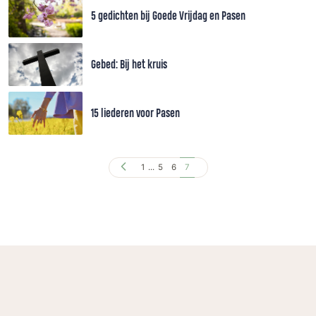
5 gedichten bij Goede Vrijdag en Pasen
Gebed: Bij het kruis
15 liederen voor Pasen
1
...
5
6
7