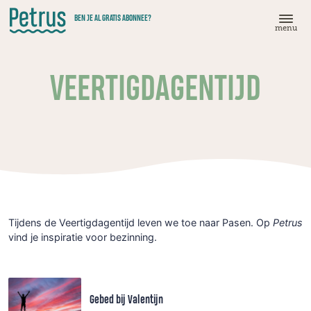
Doorgaan
BEN JE AL GRATIS ABONNEE?
naar
menu
hoofdinhoud
VEERTIGDAGENTIJD
Tijdens de Veertigdagentijd leven we toe naar Pasen. Op
Petrus
vind je inspiratie voor bezinning.
Gebed bij Valentijn