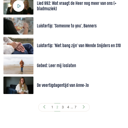
Lied 992: Wat vraagt de Heer nog meer van ons (+
bladmuziek)
Luistertip: 'Someone to you', Banners
Luistertip: 'Niet bang zijn' van Wende Snijders en S10
Gebed: Leer mij loslaten
De veertigdagentijd van Anne-Jo
1
2
3
4
...
7