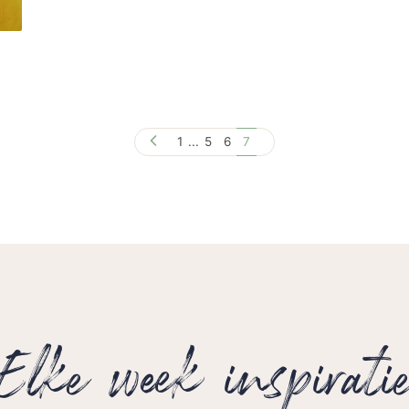
1
...
5
6
7
Elke week inspirati