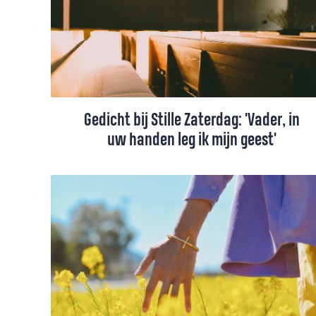
plek kreeg.
Gedicht bij Stille Zaterdag: 'Vader, in
uw handen leg ik mijn geest'
Het wordt stil, oorverdovend stil. Dit is een
gedicht bij Stille Zaterdag, de dag voor
Pasen.