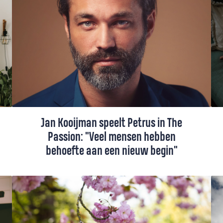
verloren voelt, én over een nieuw
perspectief.
Jan Kooijman speelt Petrus in The
Passion: "Veel mensen hebben
behoefte aan een nieuw begin"
In 2020 vond The Passion in Roermond
plaats, met acteur Jan Kooijman in de rol
van Petrus. Zelf is hij niet religieus, maar de
verhalen uit de Bijbel kent hij goed. “Op de