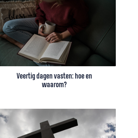
Veertig dagen vasten: hoe en
waarom?
Steeds meer mensen vasten tijdens de
Veertigdagentijd. Waarom zou je dat doen?
En wat zijn concrete manieren om te
vasten?