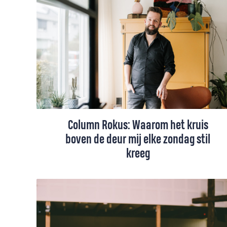
blauwe plekken, de moeilijke dingen in ons
leven vaak het liefst onder het kleed willen
vegen, schrijft Wim Beekman. Maar Jezus
doet wat anders...
Column Rokus: Waarom het kruis
boven de deur mij elke zondag stil
kreeg
In bijna elk kerkgebouw is het kruis als
symbool te vinden. Voor Rokus kreeg het
opnieuw betekenis toen het kruis na een
verhuizing van het kerkgebouw een andere