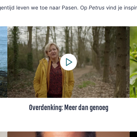
gentijd leven we toe naar Pasen. Op
Petrus
vind je inspi
Overdenking: Meer dan genoeg
Ds. Marianne Paas-Feenstra spreekt in
Pesse over tekortschieten en alles wat