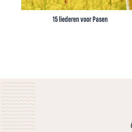
15 liederen voor Pasen
Pasen, het feest van licht, van een nieuwe
morgen, van hoop. Er zijn talloze liederen
die het paasverhaal bezingen, van
Palmpasen tot de opstanding. Hier vind je
15 liederen voor Pasen.