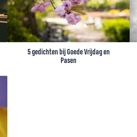
basisschool kreeg ik elke week
godsdienstles, ik ben er dus mee
opgegroeid.”
5 gedichten bij Goede Vrijdag en
Pasen
Pasen, het feest van hoop en nieuw begin.
Hier vind je vijf christelijke gedichten die je
kunt lezen op Goede Vrijdag, Stille
Zaterdag en Pasen.