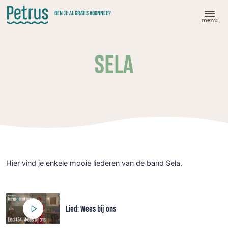
Doorgaan
BEN JE AL GRATIS ABONNEE?
naar
menu
hoofdinhoud
SELA
Hier vind je enkele mooie liederen van de band Sela.
Lied: Wees bij ons