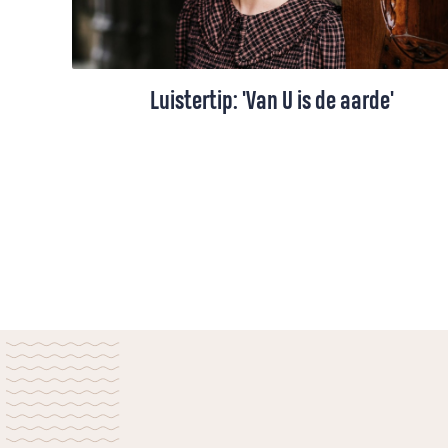
Luistertip: 'Van U is de aarde'
De natuur vult Rebecca Schoon met name
in de zomer met dankbaarheid. Maar ook
met zorg om onze kwetsbare aarde.