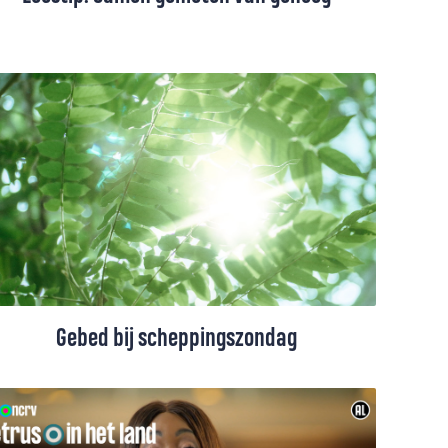
Samenleven verkleint de ecologische
voetafdruk aanzienlijk, leerde Martin
Snaterse van Martine Vonk. Het
proefschrift dat ze daarover schreef
verscheen in publieksversie, een boek vol
inspirerende praktijkvoorbeelden van
samen genieten van genoeg.
Gebed bij scheppingszondag
Een gebed bij scheppingszondag, de
eerste zondag van september