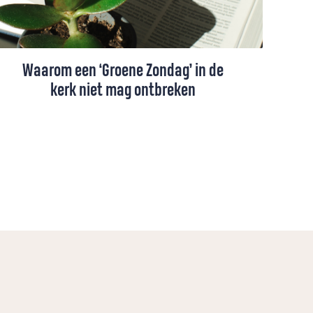
Waarom een ‘Groene Zondag’ in de
kerk niet mag ontbreken
Van dominee Sjaak Teuwissen mag het af
en toe wel wat meer over klimaat en milieu
gaan in de kerk. Waarom geen ‘Groene
Bijbel’ op de kansel?