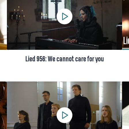
Israël en Gaza, en om zorg voor de
schepping.
Lied 956: We cannot care for you
De oorspronkelijke versie van Lied 956 uit
het Liedboek, gezongen door Lakshmi