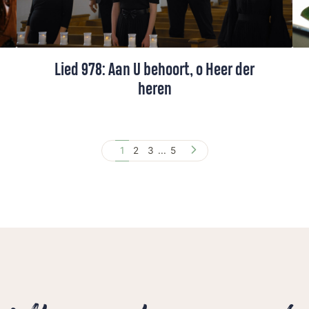
Lied 978: Aan U behoort, o Heer der
heren
Lied 978, gezongen door een projectkoor
o.l.v. Hanna Rijken.
1
2
3
...
5