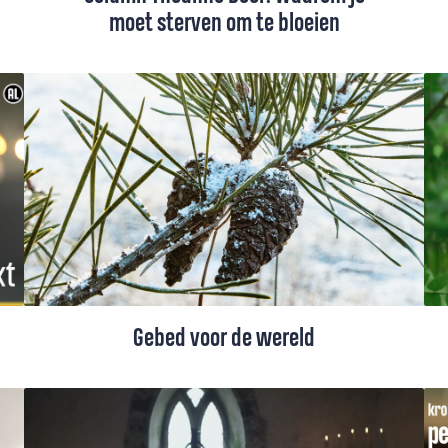
moet sterven om te bloeien
Het ruige anjertje dat Theanne Boer in
Zeeland nog weleens tegenkomt op dijken,
bloeit alleen op kale plekken waar de dijk
beschadigd is. Verschralen om te bloeien:
je leven verliezen om het te behouden. De
adventstijd is bij uitstek geschikt om
hierover na te denken.
Gebed voor de wereld
Dit gebed vraagt om vrede en
gerechtigheid. We bidden om wijsheid voor
leiders, om verzoening voor Oekraïne,