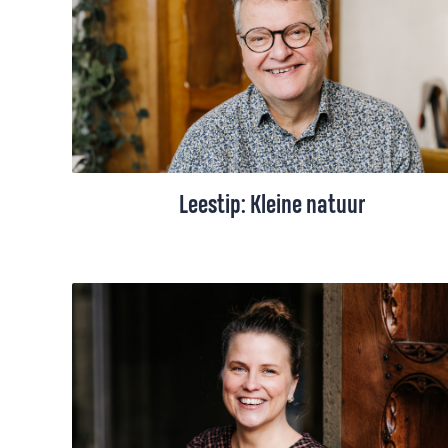
Leestip: Kleine natuur
Alle alarmerende berichten over de
dramatische afname van soortenrijkdom
stemmen moedeloos. Enthousiast
geworden door een boek van Renze
Borkent, ben ik begonnen met mijn eigen
safari in de achtertuin.