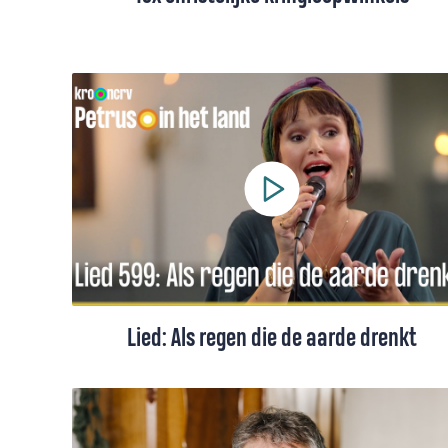
Duurzaam winkelen voor de kerk, da’s win-
win. Op verschillende plekken in het land
staan kringloopwinkels die verbonden zijn
aan de lokale protestantse gemeente.
Hieronder vind je een overzicht van 18
christelijke kringloopwinkels.
Lied: Als regen die de aarde drenkt
Lied 599 uit de bundel 'Zangen van Zoeken
en Zien', gezongen door Anouk Dorfmann,
met tekst en toelichting.