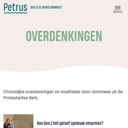
Doorgaan
BEN JE AL GRATIS ABONNEE?
naar
menu
hoofdinhoud
OVERDENKINGEN
Christelijke overdenkingen en meditaties door dominees uit de
Protestantse Kerk.
Kan Gen Z het geloof opnieuw omarmen?