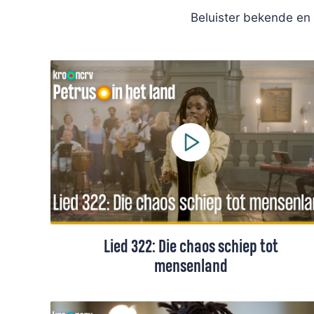
Beluister bekende en 
Lied 322: Die chaos schiep tot
mensenland
Lied 322 uit het Liedboek is een lied van