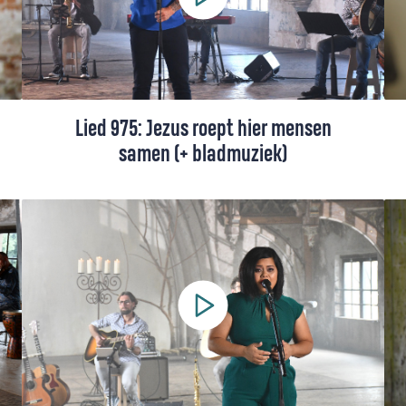
Lied 975: Jezus roept hier mensen
samen (+ bladmuziek)
Lied 975 uit het Liedboek, gezongen door
Charly Luske