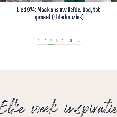
Lied 974: Maak ons uw liefde, God, tot
opmaat (+bladmuziek)
Lied 974 uit het Liedboek, gezongen door
Linda Wagenmakers (+ toelichting).
1
2
3
4
...
9
Elke week inspirati