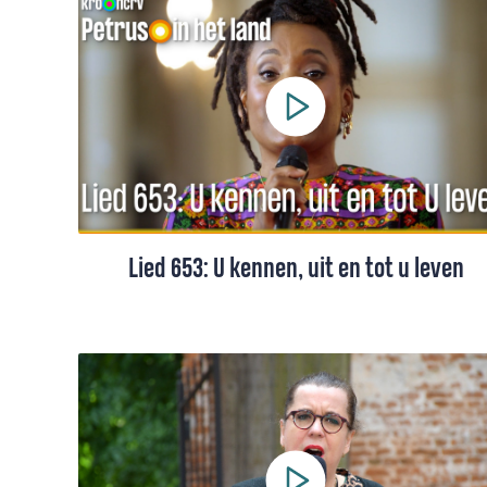
Huub Oosterhuis. Gezongen door Joy
Wielkens. Met tekst en toelichting.
Lied 653: U kennen, uit en tot u leven
Lied 653 uit het Liedboek, gezongen door
Joy Wielkens. Een meditatief lied over
Christus als verborgen aanwezige Heer,
gebaseerd op Zijn "Ik ben"-woorden. Met
tekst en toelichting.