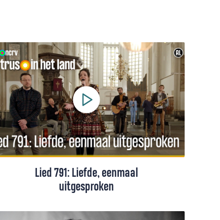
Lied 791: Liefde, eenmaal
uitgesproken
Lied 791 uit het Liedboek. Kerklied 'Liefde,