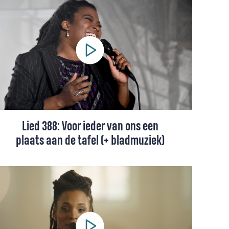
eenmaal uitgesproken' is een geliefd
gezang over Gods liefde, vaak gezongen
bij huwelijken. Met tekst en toelichting.
Lied 388: Voor ieder van ons een
plaats aan de tafel (+ bladmuziek)
Lied 388, gezongen door Leona Philippo
(+ toelichting en bladmuziek).