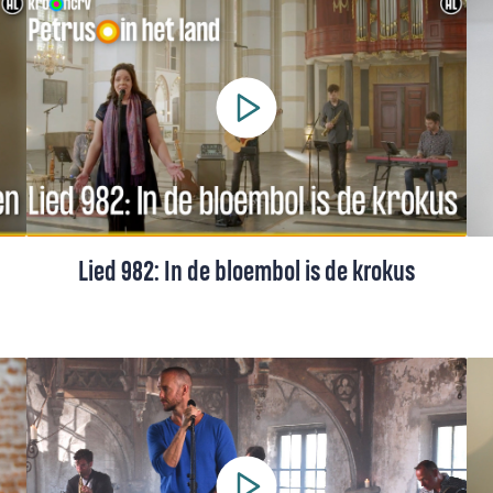
Pearl Jozefzoon, met tekst en toelichting.
Lied 982: In de bloembol is de krokus
Lied 982 uit het Liedboek, gezongen door
Suzan Renkema-Paas. Met tekst en
toelichting.