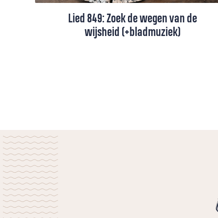
Lied 849: Zoek de wegen van de
wijsheid (+bladmuziek)
Het lied 'Zoek de wegen van de wijsheid'
(Lied 849), gezongen door Karin Bloemen
(+ toelichting).