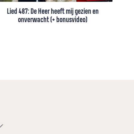
Lied 487: De Heer heeft mij gezien en
onverwacht (+ bonusvideo)
Een lied van Huub Oosterhuis, gezongen
door Elbert Smelt (+ toelichting en
bladmuziek).
e