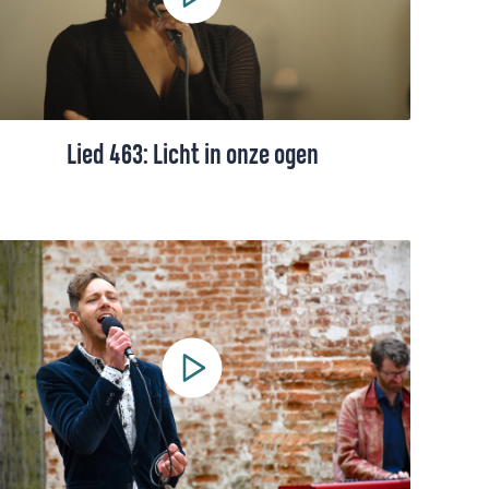
Lied 463: Licht in onze ogen
Lied 463 uit het Liedboek, gezongen door
Joy Wielkens (+ toelichting). Dit lied is een
krachtig adventslied van Sytze de Vries
over hoop en verwachting. Met dringende
vragen wordt het kerstkind aangesproken:
geldt Gods belofte nog?