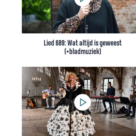
Lied 689: Wat altijd is geweest
(+bladmuziek)
Lied 689 uit het Liedboek, gezongen door
Francis van Broekhuizen