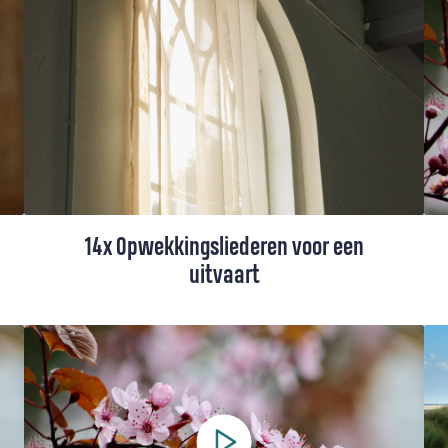
uit het Liedboek en een indrukwekkend lied
voor Pinksteren uit Taizé.
14x Opwekkingsliederen voor een
uitvaart
In de Opwekkingsbundel staan prachtige,
troostrijke woorden voor het moment dat
je afscheid moet nemen van een geliefde.
Hieronder vind je 14 oudere en nieuwe
Opwekkingsliederen voor een begrafenis