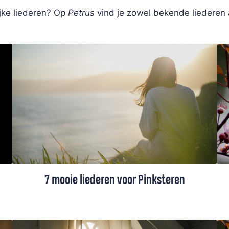
ijke liederen? Op
Petrus
vind je zowel bekende liederen
7 mooie liederen voor Pinksteren
De Petrus-redactie stelde een selectie
Pinksterliederen samen, waaronder liederen