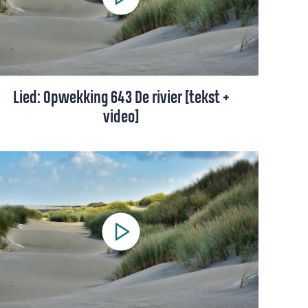
Lied: Opwekking 643 De rivier [tekst +
video]
'De rivier' gaat over Gods vergiffenis. Bij
Hem kan je altijd opnieuw beginnen.