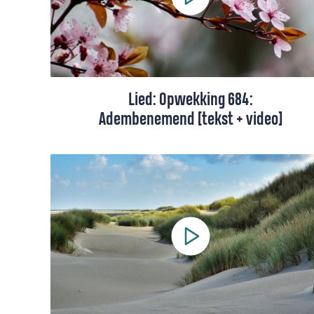
Lied: Opwekking 684:
Adembenemend [tekst + video]
Dit lied draait om één ding: de grootheid
van God en de Geest. We zingen over hoe
Hij, ondanks Zijn grootheid, zo dichtbij
komt.