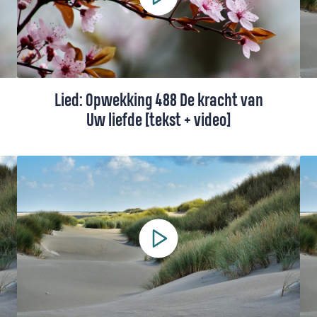
of uitvaart, met tekst.
Lied: Opwekking 488 De kracht van
Uw liefde [tekst + video]
Opwekking 488 gaat over het verlangen
om door Gods liefde gedragen te worden.
Deze versie van Giovanca is gedeeltelijk in
het Papiaments.