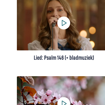
mij om terug te kijken op mijn levensweg
tot nu toe. Het was een kronkelige en
moeilijke weg, maar ik liep niet alleen”, zegt
de Indonesische Florencia Paramitha. Ze
bespreekt haar favoriete lied, 'Even keek ik
terug'.
Lied: Psalm 146 (+ bladmuziek)
Psalm 146 in een eigentijdse berijming: een
loflied voor God, die bevrijdt, recht doet en
omziet naar wie kwetsbaar zijn.