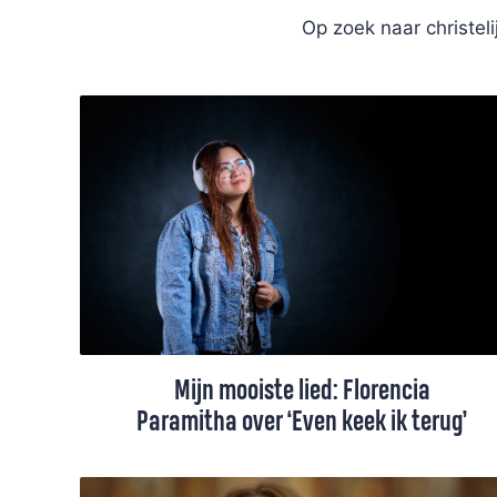
Op zoek naar christel
Mijn mooiste lied: Florencia
Paramitha over ‘Even keek ik terug’
“We kijken meestal vooruit. Dit lied helpt