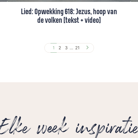
Lied: Opwekking 618: Jezus, hoop van
de volken [tekst + video]
Jezus is onze hoop, juist als alles moeilijk
is. Hij is het licht dat blijft.
1
2
3
...
21
Elke week inspirati