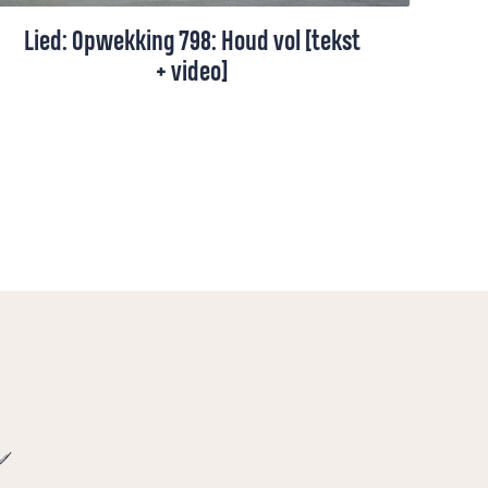
Lied: Opwekking 798: Houd vol [tekst
+ video]
Opwekking 798 gaat over hoop die blijft,
omdat God ons draagt en ons niet loslaat,
hoe lang de weg soms ook voelt.
e