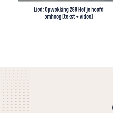
Lied: Opwekking 288 Hef je hoofd
omhoog [tekst + video]
Dit lied vraagt ons om de hoofden te
heffen en erop te vertrouwen dat de Heer
zal komen.