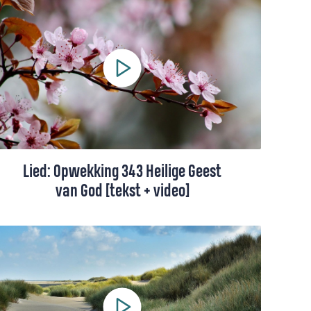
liederen met betrekking tot de Heilige
Geest en Pinksteren. Wij hebben een
shortlist opgesteld met onze favorieten.
Lied: Opwekking 343 Heilige Geest
van God [tekst + video]
Dit lied is een gebed om vernieuwing. Een
vraag aan God om ons hart opnieuw te
vullen met Zijn Geest.