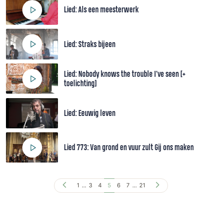
Lied: Als een meesterwerk
Lied: Straks bijeen
Lied: Nobody knows the trouble I've seen [+
toelichting]
Lied: Eeuwig leven
Lied 773: Van grond en vuur zult Gij ons maken
1
...
3
4
5
6
7
...
21