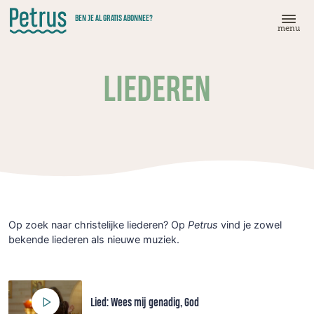
Doorgaan
BEN JE AL GRATIS ABONNEE?
naar
menu
hoofdinhoud
LIEDEREN
Op zoek naar christelijke liederen? Op
Petrus
vind je zowel
bekende liederen als nieuwe muziek.
Lied: Wees mij genadig, God