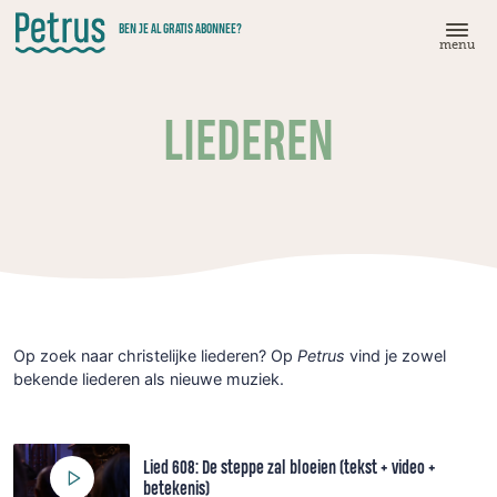
Doorgaan
BEN JE AL GRATIS ABONNEE?
naar
menu
hoofdinhoud
LIEDEREN
Op zoek naar christelijke liederen? Op
Petrus
vind je zowel
bekende liederen als nieuwe muziek.
Lied 608: De steppe zal bloeien (tekst + video +
betekenis)