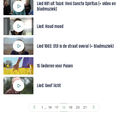
Lied 681 uit Taizé: Veni Sancte Spiritus [+ video en
bladmuziek]
Lied: Houd moed
Lied 1003: Stil is de straat overal (+ bladmuziek)
15 liederen voor Pasen
Lied: Geef licht
1
...
16
17
18
19
20
21