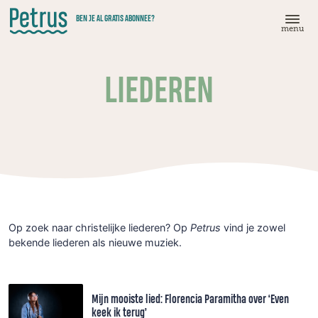
Doorgaan
BEN JE AL GRATIS ABONNEE?
naar
menu
hoofdinhoud
LIEDEREN
Op zoek naar christelijke liederen? Op
Petrus
vind je zowel
bekende liederen als nieuwe muziek.
Mijn mooiste lied: Florencia Paramitha over ‘Even
keek ik terug’