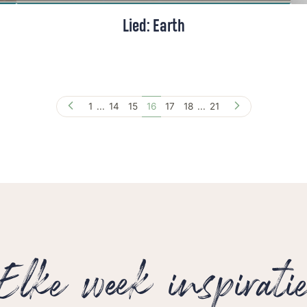
Lied: Earth
Een origineel lied van zangeres Lakshmi,
geïnspireerd door haar bezoek aan Iona
voor Petrus in het land
1
...
14
15
16
17
18
...
21
Elke week inspirati