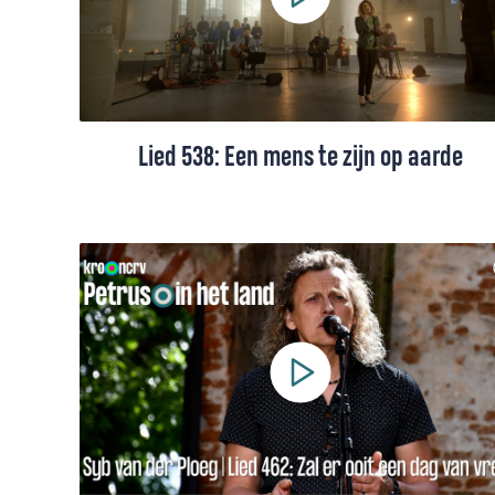
Lied 538: Een mens te zijn op aarde
Lied 538 uit het Liedboek