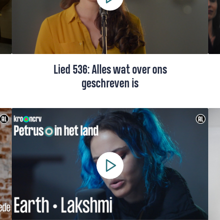
Lied 536: Alles wat over ons
geschreven is
Lied 536, gezongen door Margreet
Rietveld