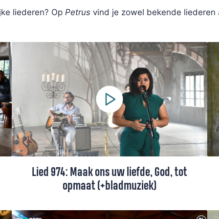
ijke liederen? Op
Petrus
vind je zowel bekende liederen
Lied 974: Maak ons uw liefde, God, tot
opmaat (+bladmuziek)
Lied 974 uit het Liedboek, gezongen door