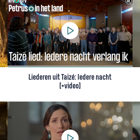
Linda Wagenmakers (+ toelichting).
Liederen uit Taizé: Iedere nacht
[+video]
Een lied van Taizé, gezongen door een
koor.