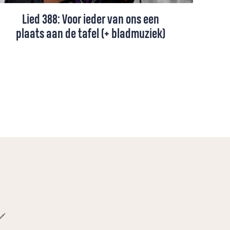
Lied 388: Voor ieder van ons een
plaats aan de tafel (+ bladmuziek)
Lied 388, gezongen door Leona Philippo
(+ toelichting en bladmuziek).
e