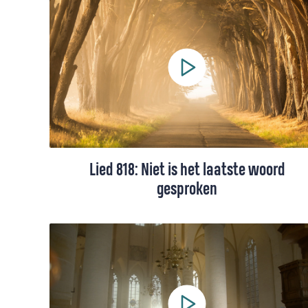
(Lied 849), gezongen door Karin Bloemen
(+ toelichting).
Lied 818: Niet is het laatste woord
gesproken
Lied 818 uit het Liedboek, gezongen door
een koor