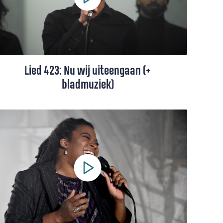
Lied 423: Nu wij uiteengaan (+
bladmuziek)
Lied 423 uit het Liedboek (+ toelichting).