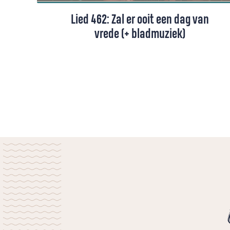
Lied 462: Zal er ooit een dag van
vrede (+ bladmuziek)
Lied 462 uit het Liedboek, gezongen door
Syb van der Ploeg (+ toelichting en
bladmuziek).