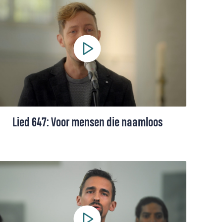
door Elbert Smelt (+ toelichting en
bladmuziek).
Lied 647: Voor mensen die naamloos
Lied 647, gezongen door Elbert Smelt. Dit
lied reflecteert op de kracht van namen en
bestaan, biedt hoop aan de naamlozen en
verbindt ons allen in gemeenschap en
geloof.