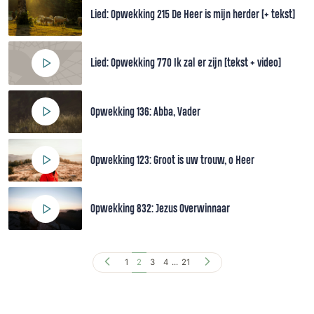
Lied: Opwekking 215 De Heer is mijn herder [+ tekst]
Lied: Opwekking 770 Ik zal er zijn [tekst + video]
Opwekking 136: Abba, Vader
Opwekking 123: Groot is uw trouw, o Heer
Opwekking 832: Jezus Overwinnaar
1
2
3
4
...
21