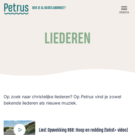
Doorgaan
BEN JE AL GRATIS ABONNEE?
naar
menu
hoofdinhoud
LIEDEREN
Op zoek naar christelijke liederen? Op
Petrus
vind je zowel
bekende liederen als nieuwe muziek.
Lied: Opwekking 868: Hoop en redding [tekst+ video]