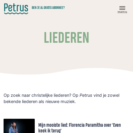
Doorgaan
BEN JE AL GRATIS ABONNEE?
naar
menu
hoofdinhoud
LIEDEREN
Op zoek naar christelijke liederen? Op
Petrus
vind je zowel
bekende liederen als nieuwe muziek.
Mijn mooiste lied: Florencia Paramitha over ‘Even
keek ik terug’