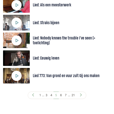
Lied: Als een meesterwerk
Lied: Straks bijeen
Lied: Nobody knows the trouble I've seen [+
toelichting]
Lied: Eeuwig leven
Lied 773: Van grond en vuur zult Gij ons maken
1
...
3
4
5
6
7
...
21