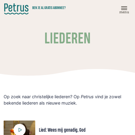
Doorgaan
BEN JE AL GRATIS ABONNEE?
naar
menu
hoofdinhoud
LIEDEREN
Op zoek naar christelijke liederen? Op
Petrus
vind je zowel
bekende liederen als nieuwe muziek.
Lied: Wees mij genadig, God