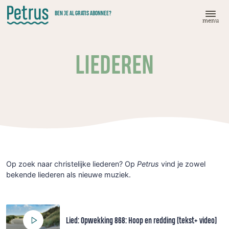
Doorgaan
BEN JE AL GRATIS ABONNEE?
naar
menu
hoofdinhoud
LIEDEREN
Op zoek naar christelijke liederen? Op
Petrus
vind je zowel
bekende liederen als nieuwe muziek.
Lied: Opwekking 868: Hoop en redding [tekst+ video]