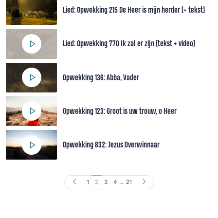
Lied: Opwekking 215 De Heer is mijn herder [+ tekst]
Lied: Opwekking 770 Ik zal er zijn [tekst + video]
Opwekking 136: Abba, Vader
Opwekking 123: Groot is uw trouw, o Heer
Opwekking 832: Jezus Overwinnaar
1
2
3
4
...
21