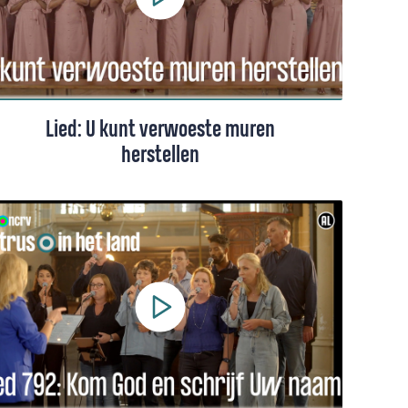
Lied: U kunt verwoeste muren
herstellen
Een hoopvol lied uit Rwanda, gezongen
door een koor.