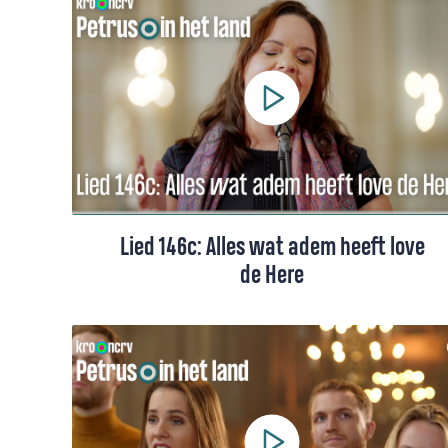
een koor o.l.v. Hanna Rijken.
Lied 146c: Alles wat adem heeft love
de Here
Lied 146c uit het Liedboek, gezongen door
Suzan Renkema-Paas.