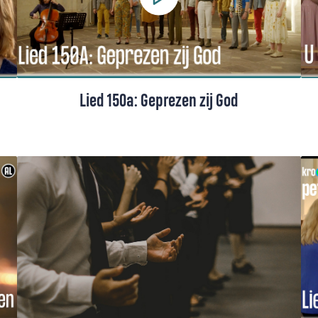
Lied 150a: Geprezen zij God
Lied 150a uit het Liedboek, met tekst en
toelichting. Een lofzang die hemel en aarde
verenigt in dank en aanbidding.