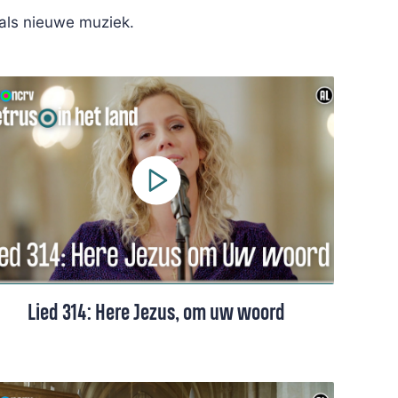
 als nieuwe muziek.
Lied 314: Here Jezus, om uw woord
Lied 314 uit het Liedboek, gezongen door
Carmen Melissant