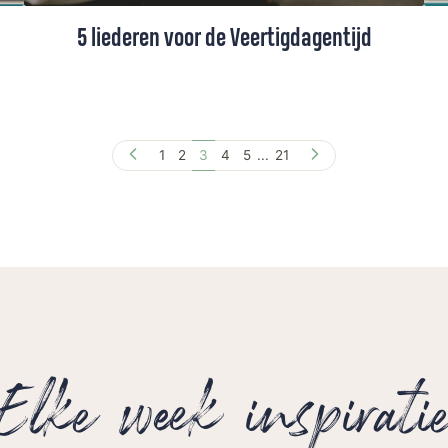
5 liederen voor de Veertigdagentijd
De weken voor Pasen zijn traditiegetrouw
weken van bezinning en rust. In deze
Veertigdagentijd, ook wel vastentijd of
1
2
3
4
5
...
21
lijdenstijd genoemd, leven we toe naar de
opstanding van Jezus. Niet alleen door te
lezen, of te vasten, maar ook met muziek.
Deze vijf liederen kun je luisteren of zingen
in de Veertigdagentijd.
Elke week inspirati