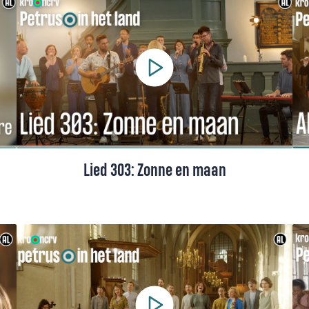
verdreven: dat ontroert Marit Oosenbrug in
haar mooiste lied. “Om me heen zie ik
mensen zoeken naar houvast. Ze lijken te
zijn vergeten dat de kerk dat biedt. Maar
als wij hoop willen brengen, moeten we
zelf in actie komen.”
Lied 303: Zonne en maan
Lied 303 uit het Liedboek, gezongen door
een koor. In ‘Zonne en maan’ worden Vader,
Zoon en Geest bezongen in hun liefdevolle
relatie met de schepping en de mens.