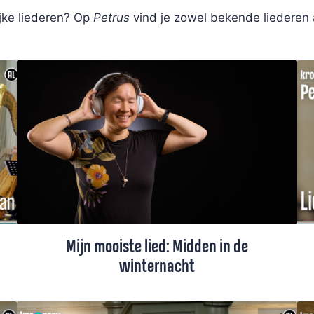
ijke liederen? Op
Petrus
vind je zowel bekende liederen
Mijn mooiste lied: Midden in de
winternacht
Het licht komt, het duister wordt