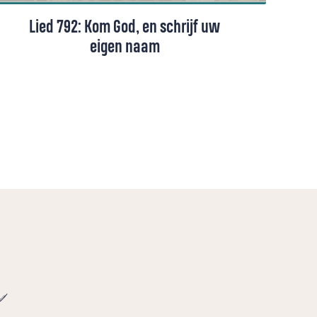
Lied 792: Kom God, en schrijf uw
eigen naam
Lied 792 uit het Liedboek, gezongen door
een koor
e