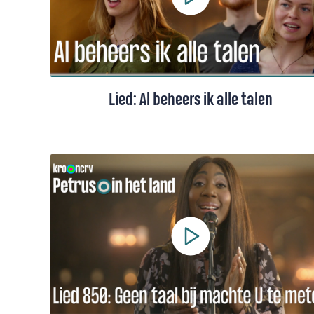
Lied: Al beheers ik alle talen
Een lied uit de bundel 'Het liefste lied van
overzee', gezongen door een koor o.l.v.
Hanna Rijken