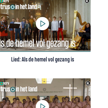
Lied: Als de hemel vol gezang is
Een lied van Sytze de Vries uit 'Het liefste
lied van overzee', gezongen door een
projectkoor o.l.v. Hanna Rijken.