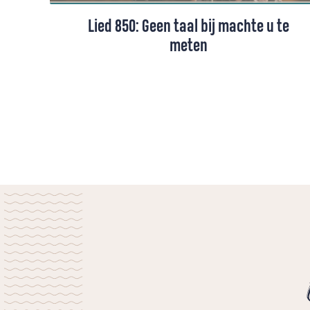
Lied 850: Geen taal bij machte u te
meten
Lied 850 uit het Liedboek, gezongen door
Pearl Josefzoon