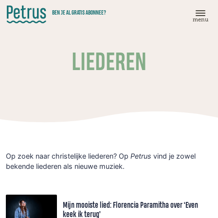
Doorgaan
BEN JE AL GRATIS ABONNEE?
naar
menu
hoofdinhoud
LIEDEREN
Op zoek naar christelijke liederen? Op
Petrus
vind je zowel
bekende liederen als nieuwe muziek.
Mijn mooiste lied: Florencia Paramitha over ‘Even
keek ik terug’