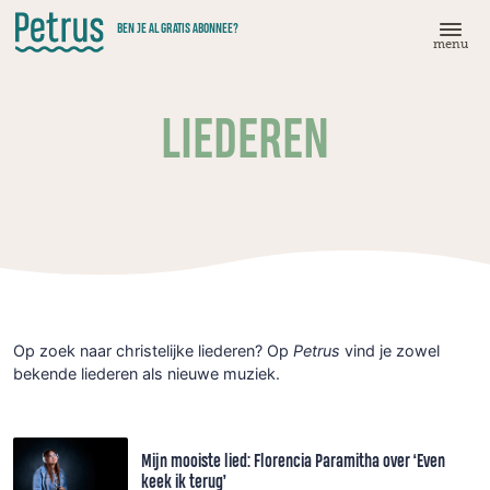
Doorgaan
BEN JE AL GRATIS ABONNEE?
naar
menu
hoofdinhoud
LIEDEREN
Op zoek naar christelijke liederen? Op
Petrus
vind je zowel
bekende liederen als nieuwe muziek.
Mijn mooiste lied: Florencia Paramitha over ‘Even
keek ik terug’