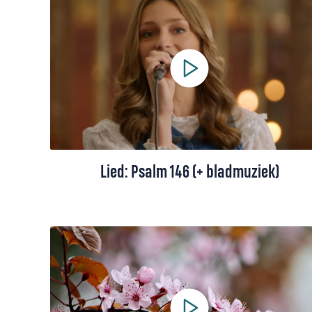
mij om terug te kijken op mijn levensweg
tot nu toe. Het was een kronkelige en
moeilijke weg, maar ik liep niet alleen”, zegt
de Indonesische Florencia Paramitha. Ze
bespreekt haar favoriete lied, 'Even keek ik
terug'.
Lied: Psalm 146 (+ bladmuziek)
Psalm 146 in een eigentijdse berijming: een
loflied voor God, die bevrijdt, recht doet en
omziet naar wie kwetsbaar zijn.