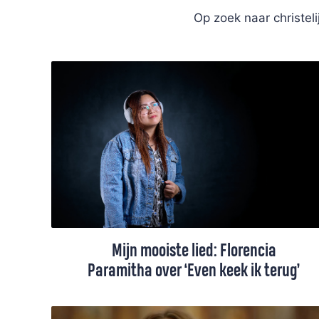
Op zoek naar christel
Mijn mooiste lied: Florencia
Paramitha over ‘Even keek ik terug’
“We kijken meestal vooruit. Dit lied helpt