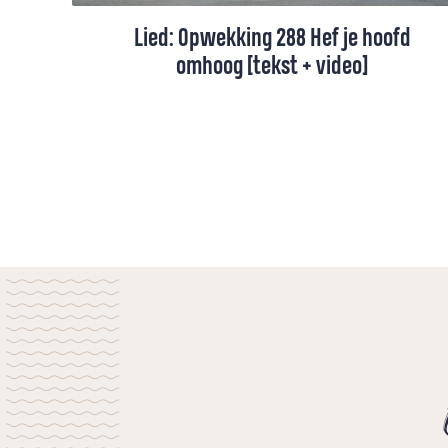
Lied: Opwekking 288 Hef je hoofd
omhoog [tekst + video]
Dit lied vraagt ons om de hoofden te
heffen en erop te vertrouwen dat de Heer
zal komen.