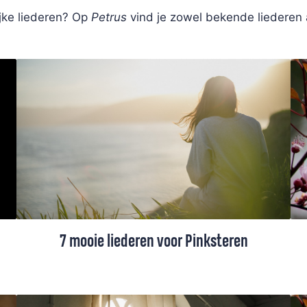
ijke liederen? Op
Petrus
vind je zowel bekende liederen
7 mooie liederen voor Pinksteren
De Petrus-redactie stelde een selectie
Pinksterliederen samen, waaronder liederen