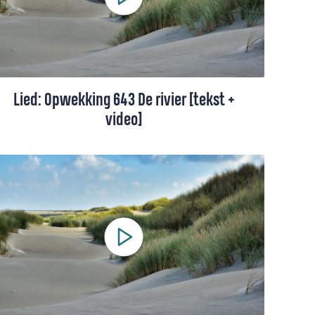
Lied: Opwekking 643 De rivier [tekst +
video]
'De rivier' gaat over Gods vergiffenis. Bij
Hem kan je altijd opnieuw beginnen.