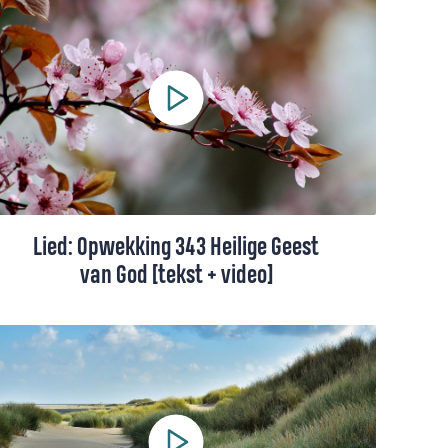
liederen met betrekking tot de Heilige
Geest en Pinksteren. Wij hebben een
shortlist opgesteld met onze favorieten.
Lied: Opwekking 343 Heilige Geest
van God [tekst + video]
Dit lied is een gebed om vernieuwing. Een
vraag aan God om ons hart opnieuw te
vullen met Zijn Geest.