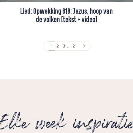
Lied: Opwekking 618: Jezus, hoop van
de volken [tekst + video]
Jezus is onze hoop, juist als alles moeilijk
is. Hij is het licht dat blijft.
1
2
3
...
21
Elke week inspirati