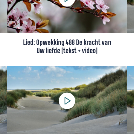
of uitvaart, met tekst.
Lied: Opwekking 488 De kracht van
Uw liefde [tekst + video]
Opwekking 488 gaat over het verlangen
om door Gods liefde gedragen te worden.
Deze versie van Giovanca is gedeeltelijk in
het Papiaments.