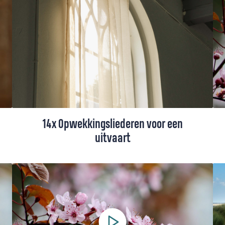
uit het Liedboek en een indrukwekkend lied
voor Pinksteren uit Taizé.
14x Opwekkingsliederen voor een
uitvaart
In de Opwekkingsbundel staan prachtige,
troostrijke woorden voor het moment dat
je afscheid moet nemen van een geliefde.
Hieronder vind je 14 oudere en nieuwe
Opwekkingsliederen voor een begrafenis