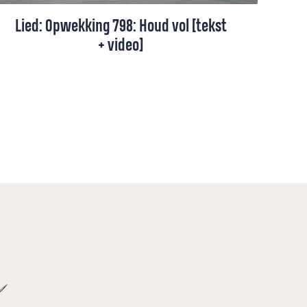
Lied: Opwekking 798: Houd vol [tekst
+ video]
Opwekking 798 gaat over hoop die blijft,
omdat God ons draagt en ons niet loslaat,
hoe lang de weg soms ook voelt.
e