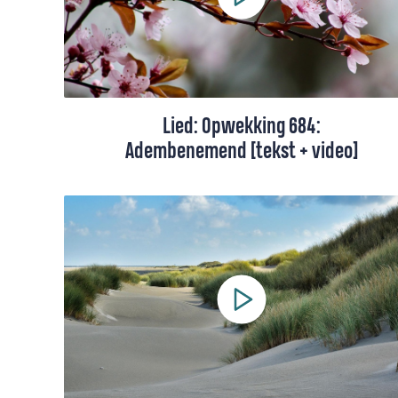
Lied: Opwekking 684:
Adembenemend [tekst + video]
Dit lied draait om één ding: de grootheid
van God en de Geest. We zingen over hoe
Hij, ondanks Zijn grootheid, zo dichtbij
komt.