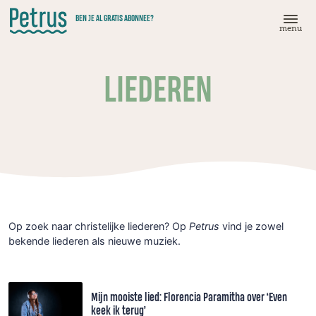
Doorgaan
BEN JE AL GRATIS ABONNEE?
naar
menu
hoofdinhoud
LIEDEREN
Op zoek naar christelijke liederen? Op
Petrus
vind je zowel
bekende liederen als nieuwe muziek.
Mijn mooiste lied: Florencia Paramitha over ‘Even
keek ik terug’