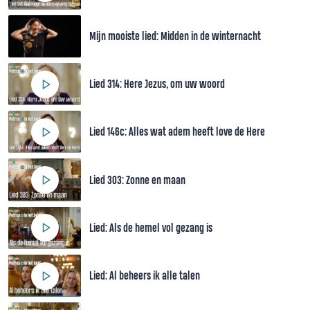
Mijn mooiste lied: Midden in de winternacht
Lied 314: Here Jezus, om uw woord
Lied 146c: Alles wat adem heeft love de Here
Lied 303: Zonne en maan
Lied: Als de hemel vol gezang is
Lied: Al beheers ik alle talen