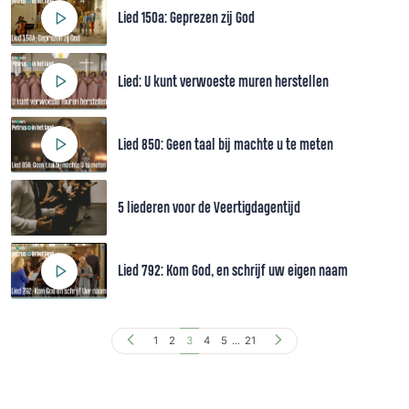
Lied 150a: Geprezen zij God
Lied: U kunt verwoeste muren herstellen
Lied 850: Geen taal bij machte u te meten
5 liederen voor de Veertigdagentijd
Lied 792: Kom God, en schrijf uw eigen naam
1
2
3
4
5
...
21