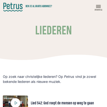
Doorgaan
BEN JE AL GRATIS ABONNEE?
naar
menu
hoofdinhoud
LIEDEREN
Op zoek naar christelijke liederen? Op
Petrus
vind je zowel
bekende liederen als nieuwe muziek.
Lied 542: God roept de mensen op weg te gaan