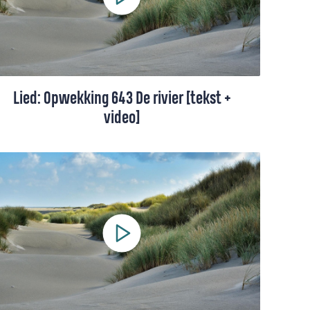
Lied: Opwekking 643 De rivier [tekst +
video]
'De rivier' gaat over Gods vergiffenis. Bij
Hem kan je altijd opnieuw beginnen.