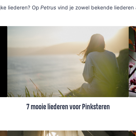
ijke liederen? Op
Petrus
vind je zowel bekende liederen
7 mooie liederen voor Pinksteren
De Petrus-redactie stelde een selectie
Pinksterliederen samen, waaronder liederen