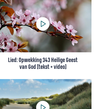
liederen met betrekking tot de Heilige
Geest en Pinksteren. Wij hebben een
shortlist opgesteld met onze favorieten.
Lied: Opwekking 343 Heilige Geest
van God [tekst + video]
Dit lied is een gebed om vernieuwing. Een
vraag aan God om ons hart opnieuw te
vullen met Zijn Geest.