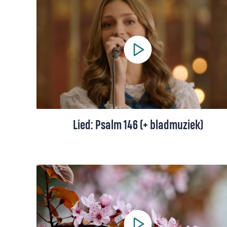
mij om terug te kijken op mijn levensweg
tot nu toe. Het was een kronkelige en
moeilijke weg, maar ik liep niet alleen”, zegt
de Indonesische Florencia Paramitha. Ze
bespreekt haar favoriete lied, 'Even keek ik
terug'.
Lied: Psalm 146 (+ bladmuziek)
Psalm 146 in een eigentijdse berijming: een
loflied voor God, die bevrijdt, recht doet en
omziet naar wie kwetsbaar zijn.