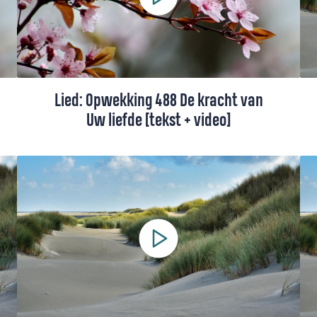
of uitvaart, met tekst.
Lied: Opwekking 488 De kracht van
Uw liefde [tekst + video]
Opwekking 488 gaat over het verlangen
om door Gods liefde gedragen te worden.
Deze versie van Giovanca is gedeeltelijk in
het Papiaments.