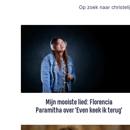
Op zoek naar christel
Mijn mooiste lied: Florencia
Paramitha over ‘Even keek ik terug’
“We kijken meestal vooruit. Dit lied helpt