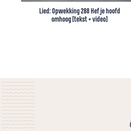
Lied: Opwekking 288 Hef je hoofd
omhoog [tekst + video]
Dit lied vraagt ons om de hoofden te
heffen en erop te vertrouwen dat de Heer
zal komen.