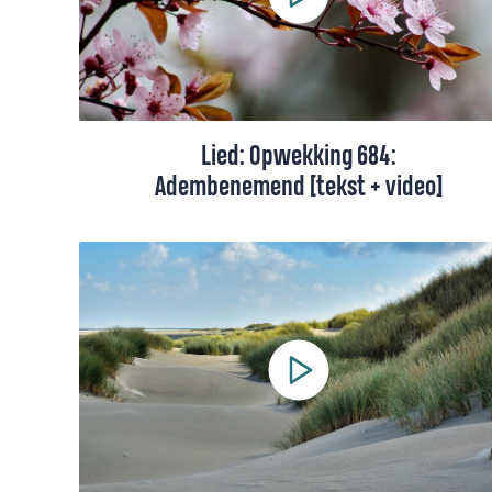
Lied: Opwekking 684:
Adembenemend [tekst + video]
Dit lied draait om één ding: de grootheid
van God en de Geest. We zingen over hoe
Hij, ondanks Zijn grootheid, zo dichtbij
komt.