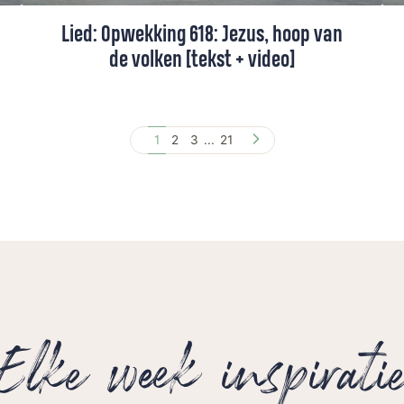
Lied: Opwekking 618: Jezus, hoop van
de volken [tekst + video]
Jezus is onze hoop, juist als alles moeilijk
is. Hij is het licht dat blijft.
1
2
3
...
21
Elke week inspirati