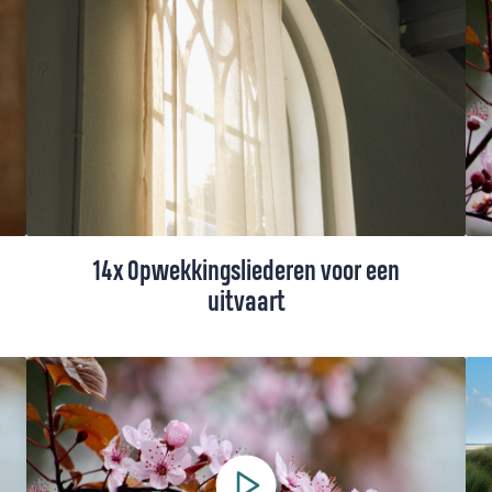
uit het Liedboek en een indrukwekkend lied
voor Pinksteren uit Taizé.
14x Opwekkingsliederen voor een
uitvaart
In de Opwekkingsbundel staan prachtige,
troostrijke woorden voor het moment dat
je afscheid moet nemen van een geliefde.
Hieronder vind je 14 oudere en nieuwe
Opwekkingsliederen voor een begrafenis