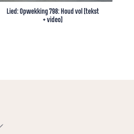
Lied: Opwekking 798: Houd vol [tekst
+ video]
Opwekking 798 gaat over hoop die blijft,
omdat God ons draagt en ons niet loslaat,
hoe lang de weg soms ook voelt.
e