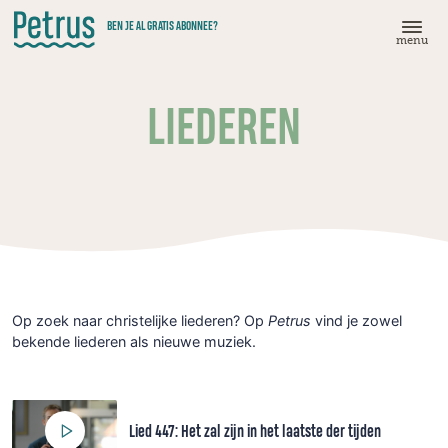
Doorgaan
BEN JE AL GRATIS ABONNEE?
naar
menu
hoofdinhoud
LIEDEREN
Op zoek naar christelijke liederen? Op
Petrus
vind je zowel
bekende liederen als nieuwe muziek.
Lied 447: Het zal zijn in het laatste der tijden