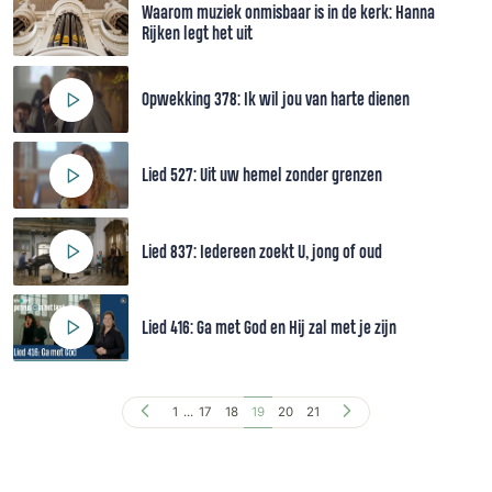
Waarom muziek onmisbaar is in de kerk: Hanna
Rijken legt het uit
Opwekking 378: Ik wil jou van harte dienen
Lied 527: Uit uw hemel zonder grenzen
Lied 837: Iedereen zoekt U, jong of oud
Lied 416: Ga met God en Hij zal met je zijn
1
...
17
18
19
20
21