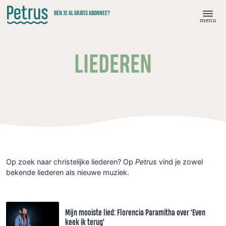
Doorgaan
BEN JE AL GRATIS ABONNEE?
naar
menu
hoofdinhoud
LIEDEREN
Op zoek naar christelijke liederen? Op
Petrus
vind je zowel
bekende liederen als nieuwe muziek.
Mijn mooiste lied: Florencia Paramitha over ‘Even
keek ik terug’